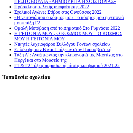
ΠΡΩΤΟΒΟΥΛΙΑ «ΔΗΜΙΟΥΡΓΙΑ ΗΧΟΪΣΤΟΡΙΑΣ»
Πρόσκληση τελετής αποφοίτησης 2022
Σχολικοί Αγώνες Στίβου στις Οινούσσες 2022
«Η γειτονιά μου ο κόσμος μου – ο κόσμος μου η γειτονιά
μου» τάξη Γ2
Ομαλή Μετάβαση από το Δημοτικό Στο Γυμνάσιο 2022
Η ΓΕΙΤΟΝΙΑ ΜΟΥ , Ο ΚΟΣΜΟΣ ΜΟΥ – Ο ΚΟΣΜΟΣ
ΜΟΥ Η ΓΕΙΤΟΝΙΑ ΜΟΥ
Νικητές λαχειοφόρου Συλλόγου Γονέων σχολείου
Επίσκεψη των Β και Γ τάξεων στην Πυροσβεστική
Τάξη Α΄: Αναζητώντας την κληρονομιά της Μαστίχας στο
Πυργί και στο Μουσείο της
Γ1 & Γ2 Τάξεις παρασκευή πίτσας και ψωμιού 2021-22
Τοποθεσία σχολείου