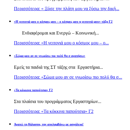
Περισσότερα: « Ξύσε την πλάτη μου να ξύσω την δική...
«Η γειτονιά μου ο κόσμος μου – ο κόσμος μου η γειτονιά μου» τάξη Γ2
Ενδιαφέρομαι και Ενεργώ – Κοινωνική...
Περισσότερα: «Η γειτονιά μου ο κόσμος μου – ο...
«Σώμα μου αν σε γνωρίσω πιο πολύ θα σ αγαπήσω»
Εμείς τα παιδιά της ΣΤ τάξης στα Εργαστήρια...
Περισσότερα: «Σώμα μου αν σε γνωρίσω πιο πολύ θα σ...
«Τα κόκκινα παπούτσια» Γ2
Στα πλαίσια του προγράμματος Εργαστηρίων...
Περισσότερα: «Τα κόκκινα παπούτσια» Γ2
Αγαπώ τη θάλασσα, την απολαμβάνω με ασφάλεια!