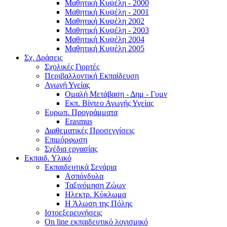
Μαθητική Κυψέλη - 2000
Μαθητική Κυψέλη - 2001
Μαθητική Κυψέλη 2002
Μαθητική Κυψέλη - 2003
Μαθητική Κυψέλη 2004
Μαθητική Κυψέλη 2005
Σχ. Δράσεις
Σχολικές Γιορτές
Περιβαλλοντική Εκπαίδευση
Αγωγή Υγείας
Ομαλή Μετάβαση - Δημ - Γυμν
Εκπ. Βίντεο Αγωγής Υγείας
Ευρωπ. Προγράμματα
Erasmus
Διαθεματικές Προσεγγίσεις
Επιμόρφωση
Σχέδια εργασίας
Εκπαιδ. Υλικό
Εκπαιδευτικά Σενάρια
Ασπόνδυλα
Ταξινόμηση Ζώων
Ηλεκτρ. Κύκλωμα
Η Άλωση της Πόλης
Ιστοεξερευνήσεις
On line εκπαιδευτικό λογισμικό