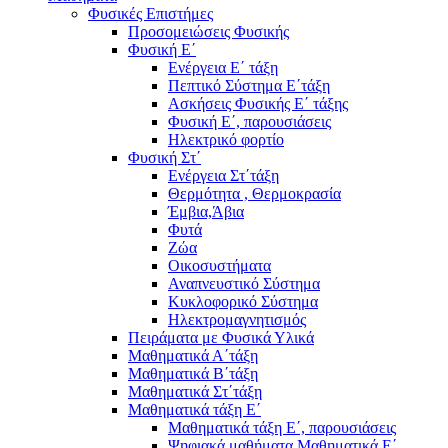
Φυσικές Επιστήμες
Προσομειώσεις Φυσικής
Φυσική Ε΄
Ενέργεια Ε΄ τάξη
Πεπτικό Σύστημα Ε΄τάξη
Ασκήσεις Φυσικής Ε΄ τάξης
Φυσική Ε΄, παρουσιάσεις
Ηλεκτρικό φορτίο
Φυσική Στ΄
Ενέργεια Στ΄τάξη
Θερμότητα , Θερμοκρασία
Έμβια,Άβια
Φυτά
Ζώα
Οικοσυστήματα
Αναπνευστικό Σύστημα
Κυκλοφορικό Σύστημα
Ηλεκτρομαγνητισμός
Πειράματα με Φυσικά Υλικά
Μαθηματικά Α΄τάξη
Μαθηματικά Β΄τάξη
Μαθηματικά Στ΄τάξη
Μαθηματικά τάξη Ε΄
Μαθηματικά τάξη Ε΄, παρουσιάσεις
Ψηφιακά μαθήματα Μαθηματικά Ε΄