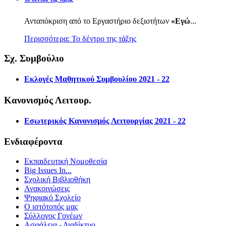
Ανταπόκριση από το Εργαστήριο δεξιοτήτων
«Εγώ
...
Περισσότερα: Το δέντρο της τάξης
Σχ. Συμβούλιο
Εκλογές Μαθητικού Συμβουλίου 2021 - 22
Κανονισμός Λειτουρ.
Εσωτερικός Κανονισμός Λειτουργίας 2021 - 22
Ενδιαφέροντα
Εκπαιδευτική Νομοθεσία
Big Issues In...
Σχολική Βιβλιοθήκη
Ανακοινώσεις
Ψηφιακό Σχολείο
Ο ιστότοπός μας
Σύλλογος Γονέων
Ασφάλεια - Διαδίκτυο