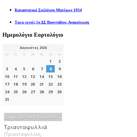
Καταστατικό Συλλόγου Μητέρων 1954
Τρεις γενιές 1ο ΔΣ Βροντάδου, Ανακοίνωση
Ημερολόγιο Εορτολόγιο