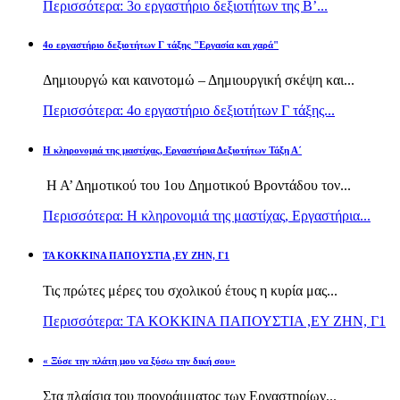
Περισσότερα: 3ο εργαστήριο δεξιοτήτων της Β’...
4ο εργαστήριο δεξιοτήτων Γ τάξης "Εργασία και χαρά"
Δημιουργώ και καινοτομώ – Δημιουργική σκέψη και...
Περισσότερα: 4ο εργαστήριο δεξιοτήτων Γ τάξης...
H κληρονομιά της μαστίχας, Εργαστήρια Δεξιοτήτων Τάξη Α΄
Η Α’ Δημοτικού του 1ου Δημοτικού Βροντάδου τον...
Περισσότερα: H κληρονομιά της μαστίχας, Εργαστήρια...
TA KOKKINA ΠΑΠΟΥΣΤΙΑ ,ΕΥ ΖΗΝ, Γ1
Τις πρώτες μέρες του σχολικού έτους η κυρία μας...
Περισσότερα: TA KOKKINA ΠΑΠΟΥΣΤΙΑ ,ΕΥ ΖΗΝ, Γ1
« Ξύσε την πλάτη μου να ξύσω την δική σου»
Στα πλαίσια του προγράμματος των Εργαστηρίων...