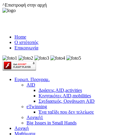
^Επιστροφή στην αρχή
Home
Ο ιστότοπός
Επικοινωνία
Ευρωπ. Προγραμ.
AID
Δράσεις,AID,activities
Κινητικότες,AID,mobilities
Σχεδιασμός, Οργάνωση AID
eTwinning
Ένα ταξίδι που δεν τελείωσε
Αρχική1
Big Issues in Small Hands
Αρχική
Μαθήματα