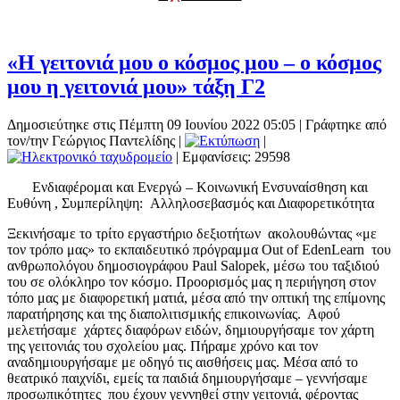
«Η γειτονιά μου ο κόσμος μου – ο κόσμος
μου η γειτονιά μου» τάξη Γ2
Δημοσιεύτηκε στις Πέμπτη 09 Ιουνίου 2022 05:05
|
Γράφτηκε από
τον/την Γεώργιος Παντελίδης
|
|
| Εμφανίσεις: 29598
Ενδιαφέρομαι και Ενεργώ – Κοινωνική Ενσυναίσθηση και
Ευθύνη , Συμπερίληψη: Αλληλοσεβασμός και Διαφορετικότητα
Ξεκινήσαμε το τρίτο εργαστήριο δεξιοτήτων ακολουθώντας «με
τον τρόπο μας» το εκπαιδευτικό πρόγραμμα Out of EdenLearn του
ανθρωπολόγου δημοσιογράφου Paul Salopek, μέσω του ταξιδιού
του σε ολόκληρο τον κόσμο. Προορισμός μας η περιήγηση στον
τόπο μας με διαφορετική ματιά, μέσα από την οπτική της επίμονης
παρατήρησης και της διαπολιτισμικής επικοινωνίας. Αφού
μελετήσαμε χάρτες διαφόρων ειδών, δημιουργήσαμε τον χάρτη
της γειτονιάς του σχολείου μας. Πήραμε χρόνο και τον
αναδημιουργήσαμε με οδηγό τις αισθήσεις μας. Μέσα από το
θεατρικό παιχνίδι, εμείς τα παιδιά δημιουργήσαμε – γεννήσαμε
προσωπικότητες που έχουν γεννηθεί στην γειτονιά, φέροντας