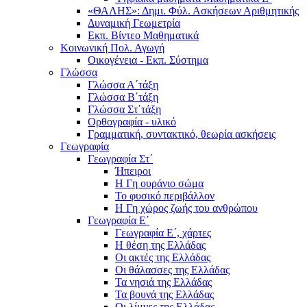
«ΘΑΛΗΣ»: Δημι. Φύλ. Ασκήσεων Αριθμητικής
Δυναμική Γεωμετρία
Εκπ. Βίντεο Μαθηματικά
Κοινωνική Πολ. Αγωγή
Οικογένεια - Εκπ. Σύστημα
Γλώσσα
Γλώσσα Α΄τάξη
Γλώσσα Β΄τάξη
Γλώσσα Στ΄τάξη
Ορθογραφία - υλικό
Γραμματική, συντακτικό, θεωρία ασκήσεις
Γεωγραφία
Γεωγραφία Στ΄
Ήπειροι
Η Γη ουράνιο σώμα
Το φυσικό περιβάλλον
Η Γη χώρος ζωής του ανθρώπου
Γεωγραφία Ε΄
Γεωγραφία Ε΄, χάρτες
Η θέση της Ελλάδας
Οι ακτές της Ελλάδας
Οι θάλασσες της Ελλάδας
Τα νησιά της Ελλάδας
Τα βουνά της Ελλάδας
Οι λίμνες της Ελλάδας