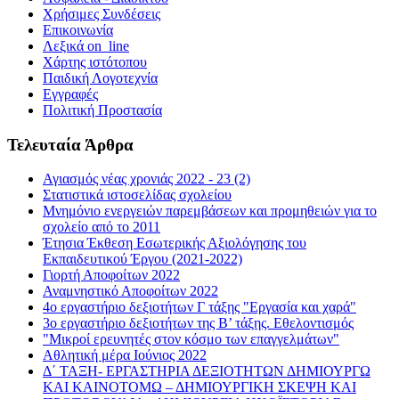
Χρήσιμες Συνδέσεις
Επικοινωνία
Λεξικά on_line
Χάρτης ιστότοπου
Παιδική Λογοτεχνία
Εγγραφές
Πολιτική Προστασία
Τελευταία Άρθρα
Αγιασμός νέας χρονιάς 2022 - 23 (2)
Στατιστικά ιστοσελίδας σχολείου
Μνημόνιο ενεργειών παρεμβάσεων και προμηθειών για το
σχολείο από το 2011
Έτησια Έκθεση Εσωτερικής Αξιολόγησης του
Εκπαιδευτικού Έργου (2021-2022)
Γιορτή Αποφοίτων 2022
Αναμνηστικό Αποφοίτων 2022
4ο εργαστήριο δεξιοτήτων Γ τάξης "Εργασία και χαρά"
3ο εργαστήριο δεξιοτήτων της Β’ τάξης. Εθελοντισμός
"Μικροί ερευνητές στον κόσμο των επαγγελμάτων"
Αθλητική μέρα Ιούνιος 2022
Δ΄ ΤΑΞΗ- ΕΡΓΑΣΤΗΡΙΑ ΔΕΞΙΟΤΗΤΩΝ ΔΗΜΙΟΥΡΓΩ
ΚΑΙ ΚΑΙΝΟΤΟΜΩ – ΔΗΜΙΟΥΡΓΙΚΗ ΣΚΕΨΗ ΚΑΙ