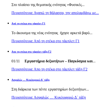
Στο πλαίσιο της θεματικής ενότητας «Φυσικές...
Περισσότερα: Αγαπώ τη θάλασσα, την απολαμβάνω με...
Από τη στέκα στο τάμπλετ Γ1
Το άκουσμα της νέας ενότητας ήχησε αρκετά βαρύ...
Περισσότερα: Από τη στέκα στο τάμπλετ Γ1
Απο τη στέκα στο τάμπλετ τάξη Γ2
01/11
Εργαστήρια δεξιοτήτων – Παγκόσμια και
...
Περισσότερα: Απο τη στέκα στο τάμπλετ τάξη Γ2
Ασφαλώς … Κυκλοφορώ Δ΄ τάξη
Στη διάρκεια των πέντε εργαστηρίων δεξιοτήτων...
Περισσότερα: Ασφαλώς … Κυκλοφορώ Δ΄ τάξη