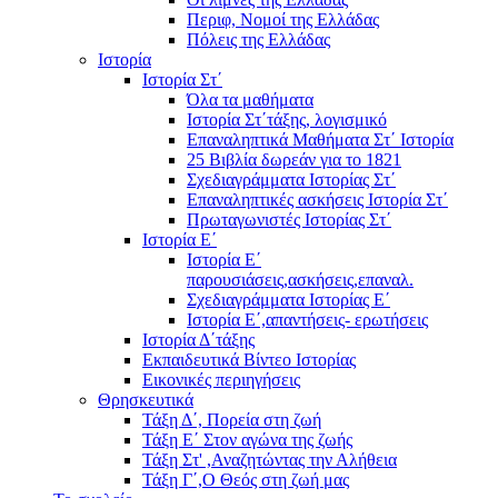
Περιφ, Νομοί της Ελλάδας
Πόλεις της Ελλάδας
Ιστορία
Ιστορία Στ΄
Όλα τα μαθήματα
Ιστορία Στ΄τάξης, λογισμικό
Επαναληπτικά Μαθήματα Στ΄ Ιστορία
25 Βιβλία δωρεάν για το 1821
Σχεδιαγράμματα Ιστορίας Στ΄
Επαναληπτικές ασκήσεις Ιστορία Στ΄
Πρωταγωνιστές Ιστορίας Στ΄
Ιστορία Ε΄
Ιστορία Ε΄
παρουσιάσεις,ασκήσεις,επαναλ.
Σχεδιαγράμματα Ιστορίας Ε΄
Ιστορία Ε΄,απαντήσεις- ερωτήσεις
Ιστορία Δ΄τάξης
Εκπαιδευτικά Βίντεο Ιστορίας
Εικονικές περιηγήσεις
Θρησκευτικά
Τάξη Δ΄, Πορεία στη ζωή
Τάξη Ε΄ Στον αγώνα της ζωής
Τάξη Στ' ,Αναζητώντας την Αλήθεια
Τάξη Γ΄,Ο Θεός στη ζωή μας