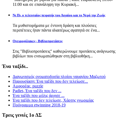
11:00 και σε επανάληψη την Κυριακή...
Νι Πι, ο τελευταίος πειρατής του Αιγαίου και το Νερό της Ζωής
Τα μυθιστορήματα με έντονη δράση και πλούσιες
περιπέτειες ήταν πάντα ιδιαιτέρως αγαπητά σε ένα...
Ονειροφύλακες - Βιβλιοπροτάσεις
Στις "Βιβλιοπροτάσεις" καθιερώνουμε προτάσεις ανάγνωσης
βιβλίων που ενσωματώθηκαν στη βιβλιοθήκη...
Ένα ταξίδι..
Διαγωνισμός ονοματοδοσία πλοίου ναυαγίου Μαζωτού
Παρουσίαση: Ένα ταξίδι που δεν τελείωσε...
Αμφορέας, puzzle
Padlet- Ένα ταξίδι που δεν ...
Ένα ταξίδι που μόλις άρχισε ...
Ένα ταξίδι που δεν τελείωσε, Χάρτης γνωριμίας
Πρόγραμμα etwinning 2018-19
Τρεις γενιές 1ο ΔΣ