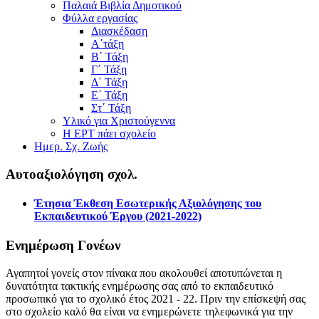
Παλαιά Βιβλία Δημοτικού
Φύλλα εργασίας
Διασκέδαση
Α΄τάξη
Β΄ Τάξη
Γ΄ Τάξη
Δ΄ Τάξη
Ε΄ Τάξη
Στ΄ Τάξη
Υλικό για Χριστούγεννα
Η ΕΡΤ πάει σχολείο
Ημερ. Σχ. Ζωής
Αυτοαξιολόγηση σχολ.
Έτησια Έκθεση Εσωτερικής Αξιολόγησης του
Εκπαιδευτικού Έργου (2021-2022)
Ενημέρωση Γονέων
Αγαπητοί γονείς στον πίνακα που ακολουθεί αποτυπώνεται η
δυνατότητα τακτικής ενημέρωσης σας από το εκπαιδευτικό
προσωπικό για το σχολικό έτος 2021 - 22. Πριν την επίσκεψή σας
στο σχολείο καλό θα είναι να ενημερώνετε τηλεφωνικά για την