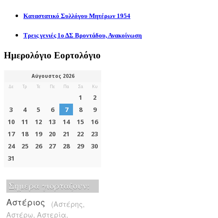
Καταστατικό Συλλόγου Μητέρων 1954
Τρεις γενιές 1ο ΔΣ Βροντάδου, Ανακοίνωση
Ημερολόγιο Εορτολόγιο