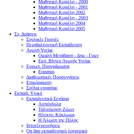
Μαθητική Κυψέλη - 2000
Μαθητική Κυψέλη - 2001
Μαθητική Κυψέλη 2002
Μαθητική Κυψέλη - 2003
Μαθητική Κυψέλη 2004
Μαθητική Κυψέλη 2005
Σχ. Δράσεις
Σχολικές Γιορτές
Περιβαλλοντική Εκπαίδευση
Αγωγή Υγείας
Ομαλή Μετάβαση - Δημ - Γυμν
Εκπ. Βίντεο Αγωγής Υγείας
Ευρωπ. Προγράμματα
Erasmus
Διαθεματικές Προσεγγίσεις
Επιμόρφωση
Σχέδια εργασίας
Εκπαιδ. Υλικό
Εκπαιδευτικά Σενάρια
Ασπόνδυλα
Ταξινόμηση Ζώων
Ηλεκτρ. Κύκλωμα
Η Άλωση της Πόλης
Ιστοεξερευνήσεις
On line εκπαιδευτικό λογισμικό