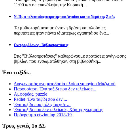
11:00 και σε επανάληψη την Κυριακή...
Νι Πι, ο τελευταίος πειρατής του Αιγαίου και το Νερό της Ζωής
Τα μυθιστορήματα με έντονη δράση και πλούσιες
περιπέτειες ήταν πάντα ιδιαιτέρως αγαπητά σε ένα...
Ονειροφύλακες - Βιβλιοπροτάσεις
Στις "Βιβλιοπροτάσεις" καθιερώνουμε προτάσεις ανάγνωσης
βιβλίων που ενσωματώθηκαν στη βιβλιοθήκη...
Ένα ταξίδι..
Διαγωνισμός ονοματοδοσία πλοίου ναυαγίου Μαζωτού
Παρουσίαση: Ένα ταξίδι που δεν τελείωσε...
Αμφορέας, puzzle
Padlet- Ένα ταξίδι που δεν ...
Ένα ταξίδι που μόλις άρχισε ...
Ένα ταξίδι που δεν τελείωσε, Χάρτης γνωριμίας
Πρόγραμμα etwinning 2018-19
Τρεις γενιές 1ο ΔΣ