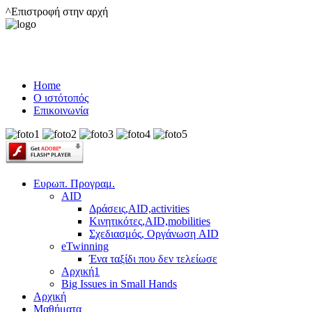
^Επιστροφή στην αρχή
Home
Ο ιστότοπός
Επικοινωνία
Ευρωπ. Προγραμ.
AID
Δράσεις,AID,activities
Κινητικότες,AID,mobilities
Σχεδιασμός, Οργάνωση AID
eTwinning
Ένα ταξίδι που δεν τελείωσε
Αρχική1
Big Issues in Small Hands
Αρχική
Μαθήματα