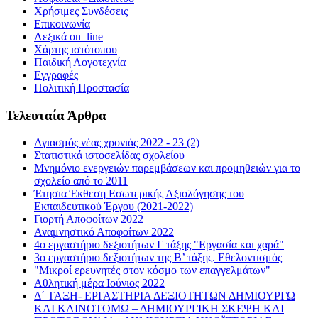
Χρήσιμες Συνδέσεις
Επικοινωνία
Λεξικά on_line
Χάρτης ιστότοπου
Παιδική Λογοτεχνία
Εγγραφές
Πολιτική Προστασία
Τελευταία Άρθρα
Αγιασμός νέας χρονιάς 2022 - 23 (2)
Στατιστικά ιστοσελίδας σχολείου
Μνημόνιο ενεργειών παρεμβάσεων και προμηθειών για το
σχολείο από το 2011
Έτησια Έκθεση Εσωτερικής Αξιολόγησης του
Εκπαιδευτικού Έργου (2021-2022)
Γιορτή Αποφοίτων 2022
Αναμνηστικό Αποφοίτων 2022
4ο εργαστήριο δεξιοτήτων Γ τάξης "Εργασία και χαρά"
3ο εργαστήριο δεξιοτήτων της Β’ τάξης. Εθελοντισμός
"Μικροί ερευνητές στον κόσμο των επαγγελμάτων"
Αθλητική μέρα Ιούνιος 2022
Δ΄ ΤΑΞΗ- ΕΡΓΑΣΤΗΡΙΑ ΔΕΞΙΟΤΗΤΩΝ ΔΗΜΙΟΥΡΓΩ
ΚΑΙ ΚΑΙΝΟΤΟΜΩ – ΔΗΜΙΟΥΡΓΙΚΗ ΣΚΕΨΗ ΚΑΙ