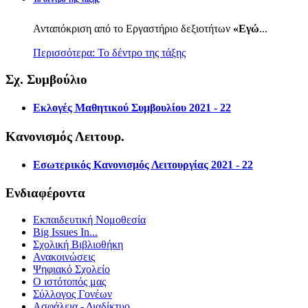
Ανταπόκριση από το Εργαστήριο δεξιοτήτων
«Εγώ
...
Περισσότερα: Το δέντρο της τάξης
Σχ. Συμβούλιο
Εκλογές Μαθητικού Συμβουλίου 2021 - 22
Κανονισμός Λειτουρ.
Εσωτερικός Κανονισμός Λειτουργίας 2021 - 22
Ενδιαφέροντα
Εκπαιδευτική Νομοθεσία
Big Issues In...
Σχολική Βιβλιοθήκη
Ανακοινώσεις
Ψηφιακό Σχολείο
Ο ιστότοπός μας
Σύλλογος Γονέων
Ασφάλεια - Διαδίκτυο