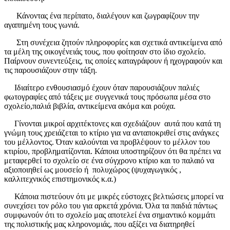
Κάνοντας ένα περίπατο, διαλέγο
υν και ζωγραφίζουν την
αγαπημένη τους γωνιά.
Στη συνέχεια ζητούν πληροφορίες και σχετικά αντικείμενα από
τα μέλη της οικογένειάς τους, που φοίτησαν στο ίδιο σχολείο.
Παίρνουν συνεντεύξεις, τις οποίες καταγράφουν ή ηχογραφούν και
τις παρουσιάζουν στην τάξη.
Ιδιαίτερο ενθουσιασμό έχουν όταν παρουσιάζουν παλιές
φωτογραφίες από τάξεις με συγγενικά τους πρόσωπα μέσα στο
σχολείο,παλιά βιβλία, αντικείμενα ακόμα και ρούχα.
Γίνονται μικροί αρχιτέκτονες και σχεδιάζουν αυτά που κατά τη
γνώμη τους χρειάζεται το κτίριο για να ανταποκριθεί στις ανάγκες
του μέλλοντος. Όταν καλούνται να προβλέψουν το μέλλον του
κτιρίου, προβληματίζονται. Κάποια υποστηρίζουν ότι θα πρέπει να
μεταφερθεί το σχολείο σε ένα σύγχρονο κτίριο και το παλαιό να
αξιοποιηθεί ως μουσείο ή πολυχώρος (ψυχαγωγικός ,
καλλιτεχνικός επιστημονικός κ.α.)
Κάποια πιστεύουν ότι με μικρές εύστοχες βελτιώσεις μπορεί να
συνεχίσει τον ρόλο του για αρκετά χρόνια. Όλα τα παιδιά πάντως
συμφωνούν ότι το σχολείο μας αποτελεί ένα σημαντικό κομμάτι
της πολιστικής μας κληρονομιάς, που αξίζει να διατηρηθεί