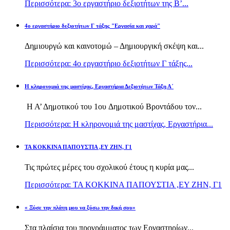
Περισσότερα: 3ο εργαστήριο δεξιοτήτων της Β’...
4ο εργαστήριο δεξιοτήτων Γ τάξης "Εργασία και χαρά"
Δημιουργώ και καινοτομώ – Δημιουργική σκέψη και...
Περισσότερα: 4ο εργαστήριο δεξιοτήτων Γ τάξης...
H κληρονομιά της μαστίχας, Εργαστήρια Δεξιοτήτων Τάξη Α΄
Η Α’ Δημοτικού του 1ου Δημοτικού Βροντάδου τον...
Περισσότερα: H κληρονομιά της μαστίχας, Εργαστήρια...
TA KOKKINA ΠΑΠΟΥΣΤΙΑ ,ΕΥ ΖΗΝ, Γ1
Τις πρώτες μέρες του σχολικού έτους η κυρία μας...
Περισσότερα: TA KOKKINA ΠΑΠΟΥΣΤΙΑ ,ΕΥ ΖΗΝ, Γ1
« Ξύσε την πλάτη μου να ξύσω την δική σου»
Στα πλαίσια του προγράμματος των Εργαστηρίων...