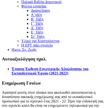
Παλαιά Βιβλία Δημοτικού
Φύλλα εργασίας
Διασκέδαση
Α΄τάξη
Β΄ Τάξη
Γ΄ Τάξη
Δ΄ Τάξη
Ε΄ Τάξη
Στ΄ Τάξη
Υλικό για Χριστούγεννα
Η ΕΡΤ πάει σχολείο
Ημερ. Σχ. Ζωής
Αυτοαξιολόγηση σχολ.
Έτησια Έκθεση Εσωτερικής Αξιολόγησης του
Εκπαιδευτικού Έργου (2021-2022)
Ενημέρωση Γονέων
Αγαπητοί γονείς στον πίνακα που ακολουθεί αποτυπώνεται η
δυνατότητα τακτικής ενημέρωσης σας από το εκπαιδευτικό
προσωπικό για το σχολικό έτος 2021 - 22. Πριν την επίσκεψή σας
στο σχολείο καλό θα είναι να ενημερώνετε τηλεφωνικά για την