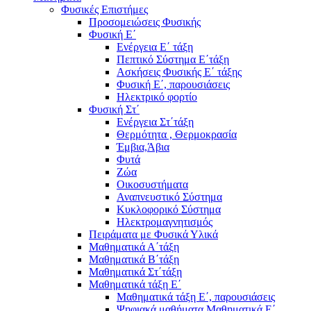
Φυσικές Επιστήμες
Προσομειώσεις Φυσικής
Φυσική Ε΄
Ενέργεια Ε΄ τάξη
Πεπτικό Σύστημα Ε΄τάξη
Ασκήσεις Φυσικής Ε΄ τάξης
Φυσική Ε΄, παρουσιάσεις
Ηλεκτρικό φορτίο
Φυσική Στ΄
Ενέργεια Στ΄τάξη
Θερμότητα , Θερμοκρασία
Έμβια,Άβια
Φυτά
Ζώα
Οικοσυστήματα
Αναπνευστικό Σύστημα
Κυκλοφορικό Σύστημα
Ηλεκτρομαγνητισμός
Πειράματα με Φυσικά Υλικά
Μαθηματικά Α΄τάξη
Μαθηματικά Β΄τάξη
Μαθηματικά Στ΄τάξη
Μαθηματικά τάξη Ε΄
Μαθηματικά τάξη Ε΄, παρουσιάσεις
Ψηφιακά μαθήματα Μαθηματικά Ε΄