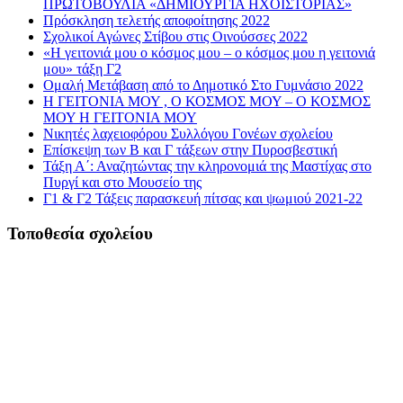
ΠΡΩΤΟΒΟΥΛΙΑ «ΔΗΜΙΟΥΡΓΙΑ ΗΧΟΪΣΤΟΡΙΑΣ»
Πρόσκληση τελετής αποφοίτησης 2022
Σχολικοί Αγώνες Στίβου στις Οινούσσες 2022
«Η γειτονιά μου ο κόσμος μου – ο κόσμος μου η γειτονιά
μου» τάξη Γ2
Ομαλή Μετάβαση από το Δημοτικό Στο Γυμνάσιο 2022
Η ΓΕΙΤΟΝΙΑ ΜΟΥ , Ο ΚΟΣΜΟΣ ΜΟΥ – Ο ΚΟΣΜΟΣ
ΜΟΥ Η ΓΕΙΤΟΝΙΑ ΜΟΥ
Νικητές λαχειοφόρου Συλλόγου Γονέων σχολείου
Επίσκεψη των Β και Γ τάξεων στην Πυροσβεστική
Τάξη Α΄: Αναζητώντας την κληρονομιά της Μαστίχας στο
Πυργί και στο Μουσείο της
Γ1 & Γ2 Τάξεις παρασκευή πίτσας και ψωμιού 2021-22
Τοποθεσία σχολείου