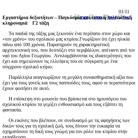
01/11
Εργαστήρια δεξιοτήτων – Παγκόσμια και τοπική πολιτιστική
κληρονομιά Γ2 τάξη
Τα παιδιά της τάξης μας ξεκινούν ένα περίπατο στον χώρο και
«τον χρόνο» του σχολικού μας κτιρίου.Γνωρίζουν ότι έχει ηλικία
πάνω από 100 χρόνια. Παρατηρούν τη χαρακτηριστική
αρχιτεκτονική του, που δεσπόζει στο περιβάλλον, απέναντι από τον
ναό του Αγίου Γεωργίου. Αντιλαμβάνονται τις ιδιαιτερότητες που
έχει και σημειώνουν τις ελλείψεις του σε σύγκριση με ένα
σύγχρονο σχολικό κτίριο.
Παράλληλα αναγνωρίζουν τη μεγάλη συναισθηματική αξία που
έχει για τους γονείς και τους παππούδες τους, αφού οι περισσότεροι
έχουν φοιτήσει σε αυτό.
Η επίσκεψη στο μουσείο που βρίσκεται στο ημιυπόγειο του
σχολικού κτιρίου τα γεμίζει ενθουσιασμό και τους εξάπτει τη
φαντασία.
Οι εικόνες που βλέπουν, σε συνδυασμό με τις αφηγήσεις των
δικών τους για τη σχολική ζωή, τους δίνουν την ευκαιρία να
σχηματίσουν τη δική τους γνώμη για τον ρόλο του κτιρίου στην
εκπαίδευση.