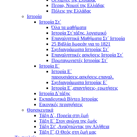
Περιφ, Νομοί της Ελλάδας
Πόλεις της Ελλάδας
Ιστορία
Ιστορία Στ΄
Όλα τα μαθήματα
Ιστορία Στ΄τάξης, λογισμικό
Επαναληπτικά Μαθήματα Στ΄ Ιστορία
25 Βιβλία δωρεάν για το 1821
Σχεδιαγράμματα Ιστορίας Στ΄
Επαναληπτικές ασκήσεις Ιστορία Στ΄
Πρωταγωνιστές Ιστορίας Στ΄
Ιστορία Ε΄
Ιστορία Ε΄
παρουσιάσεις,ασκήσεις,επαναλ.
Σχεδιαγράμματα Ιστορίας Ε΄
Ιστορία Ε΄,απαντήσεις- ερωτήσεις
Ιστορία Δ΄τάξης
Εκπαιδευτικά Βίντεο Ιστορίας
Εικονικές περιηγήσεις
Θρησκευτικά
Τάξη Δ΄, Πορεία στη ζωή
Τάξη Ε΄ Στον αγώνα της ζωής
Τάξη Στ' ,Αναζητώντας την Αλήθεια
Τάξη Γ΄,Ο Θεός στη ζωή μας