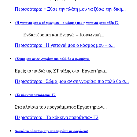
Περισσότερα: « Ξύσε την πλάτη μου να ξύσω την δική...
«Η γειτονιά μου ο κόσμος μου – ο κόσμος μου η γειτονιά μου» τάξη Γ2
Ενδιαφέρομαι και Ενεργώ – Κοινωνική...
Περισσότερα: «Η γειτονιά μου ο κόσμος μου – ο...
«Σώμα μου αν σε γνωρίσω πιο πολύ θα σ αγαπήσω»
Εμείς τα παιδιά της ΣΤ τάξης στα Εργαστήρια...
Περισσότερα: «Σώμα μου αν σε γνωρίσω πιο πολύ θα σ...
«Τα κόκκινα παπούτσια» Γ2
Στα πλαίσια του προγράμματος Εργαστηρίων...
Περισσότερα: «Τα κόκκινα παπούτσια» Γ2
Αγαπώ τη θάλασσα, την απολαμβάνω με ασφάλεια!