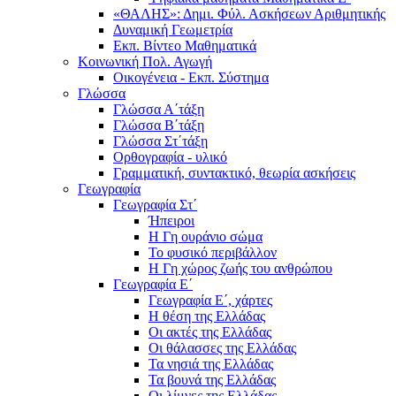
«ΘΑΛΗΣ»: Δημι. Φύλ. Ασκήσεων Αριθμητικής
Δυναμική Γεωμετρία
Εκπ. Βίντεο Μαθηματικά
Κοινωνική Πολ. Αγωγή
Οικογένεια - Εκπ. Σύστημα
Γλώσσα
Γλώσσα Α΄τάξη
Γλώσσα Β΄τάξη
Γλώσσα Στ΄τάξη
Ορθογραφία - υλικό
Γραμματική, συντακτικό, θεωρία ασκήσεις
Γεωγραφία
Γεωγραφία Στ΄
Ήπειροι
Η Γη ουράνιο σώμα
Το φυσικό περιβάλλον
Η Γη χώρος ζωής του ανθρώπου
Γεωγραφία Ε΄
Γεωγραφία Ε΄, χάρτες
Η θέση της Ελλάδας
Οι ακτές της Ελλάδας
Οι θάλασσες της Ελλάδας
Τα νησιά της Ελλάδας
Τα βουνά της Ελλάδας
Οι λίμνες της Ελλάδας