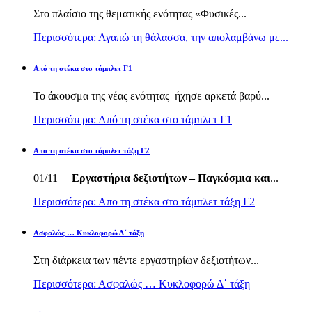
Στο πλαίσιο της θεματικής ενότητας «Φυσικές...
Περισσότερα: Αγαπώ τη θάλασσα, την απολαμβάνω με...
Από τη στέκα στο τάμπλετ Γ1
Το άκουσμα της νέας ενότητας ήχησε αρκετά βαρύ...
Περισσότερα: Από τη στέκα στο τάμπλετ Γ1
Απο τη στέκα στο τάμπλετ τάξη Γ2
01/11
Εργαστήρια δεξιοτήτων – Παγκόσμια και
...
Περισσότερα: Απο τη στέκα στο τάμπλετ τάξη Γ2
Ασφαλώς … Κυκλοφορώ Δ΄ τάξη
Στη διάρκεια των πέντε εργαστηρίων δεξιοτήτων...
Περισσότερα: Ασφαλώς … Κυκλοφορώ Δ΄ τάξη