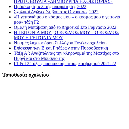
ΠΡΩΤΟΒΟΥΛΙΑ «ΔΗΜΙΟΥΡΓΙΑ ΗΧΟΪΣΤΟΡΙΑΣ»
Πρόσκληση τελετής αποφοίτησης 2022
Σχολικοί Αγώνες Στίβου στις Οινούσσες 2022
«Η γειτονιά μου ο κόσμος μου – ο κόσμος μου η γειτονιά
μου» τάξη Γ2
Ομαλή Μετάβαση από το Δημοτικό Στο Γυμνάσιο 2022
Η ΓΕΙΤΟΝΙΑ ΜΟΥ , Ο ΚΟΣΜΟΣ ΜΟΥ – Ο ΚΟΣΜΟΣ
ΜΟΥ Η ΓΕΙΤΟΝΙΑ ΜΟΥ
Νικητές λαχειοφόρου Συλλόγου Γονέων σχολείου
Επίσκεψη των Β και Γ τάξεων στην Πυροσβεστική
Τάξη Α΄: Αναζητώντας την κληρονομιά της Μαστίχας στο
Πυργί και στο Μουσείο της
Γ1 & Γ2 Τάξεις παρασκευή πίτσας και ψωμιού 2021-22
Τοποθεσία σχολείου