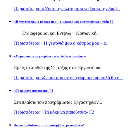
Περισσότερα: « Ξύσε την πλάτη μου να ξύσω την δική...
«Η γειτονιά μου ο κόσμος μου – ο κόσμος μου η γειτονιά μου» τάξη Γ2
Ενδιαφέρομαι και Ενεργώ – Κοινωνική...
Περισσότερα: «Η γειτονιά μου ο κόσμος μου – ο...
«Σώμα μου αν σε γνωρίσω πιο πολύ θα σ αγαπήσω»
Εμείς τα παιδιά της ΣΤ τάξης στα Εργαστήρια...
Περισσότερα: «Σώμα μου αν σε γνωρίσω πιο πολύ θα σ...
«Τα κόκκινα παπούτσια» Γ2
Στα πλαίσια του προγράμματος Εργαστηρίων...
Περισσότερα: «Τα κόκκινα παπούτσια» Γ2
Αγαπώ τη θάλασσα, την απολαμβάνω με ασφάλεια!