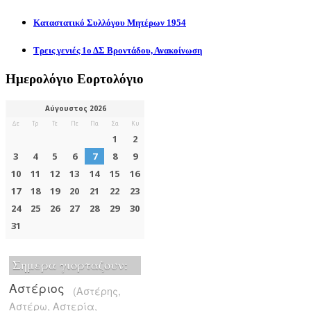
Καταστατικό Συλλόγου Μητέρων 1954
Τρεις γενιές 1ο ΔΣ Βροντάδου, Ανακοίνωση
Ημερολόγιο Εορτολόγιο