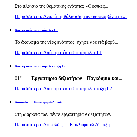
Στο πλαίσιο της θεματικής ενότητας «Φυσικές...
Περισσότερα: Αγαπώ τη θάλασσα, την απολαμβάνω με...
Από τη στέκα στο τάμπλετ Γ1
Το άκουσμα της νέας ενότητας ήχησε αρκετά βαρύ...
Περισσότερα: Από τη στέκα στο τάμπλετ Γ1
Απο τη στέκα στο τάμπλετ τάξη Γ2
01/11
Εργαστήρια δεξιοτήτων – Παγκόσμια και
...
Περισσότερα: Απο τη στέκα στο τάμπλετ τάξη Γ2
Ασφαλώς … Κυκλοφορώ Δ΄ τάξη
Στη διάρκεια των πέντε εργαστηρίων δεξιοτήτων...
Περισσότερα: Ασφαλώς … Κυκλοφορώ Δ΄ τάξη