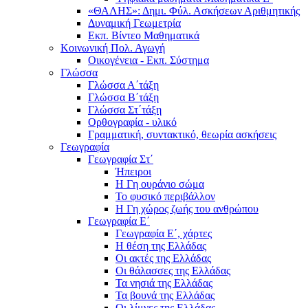
«ΘΑΛΗΣ»: Δημι. Φύλ. Ασκήσεων Αριθμητικής
Δυναμική Γεωμετρία
Εκπ. Βίντεο Μαθηματικά
Κοινωνική Πολ. Αγωγή
Οικογένεια - Εκπ. Σύστημα
Γλώσσα
Γλώσσα Α΄τάξη
Γλώσσα Β΄τάξη
Γλώσσα Στ΄τάξη
Ορθογραφία - υλικό
Γραμματική, συντακτικό, θεωρία ασκήσεις
Γεωγραφία
Γεωγραφία Στ΄
Ήπειροι
Η Γη ουράνιο σώμα
Το φυσικό περιβάλλον
Η Γη χώρος ζωής του ανθρώπου
Γεωγραφία Ε΄
Γεωγραφία Ε΄, χάρτες
Η θέση της Ελλάδας
Οι ακτές της Ελλάδας
Οι θάλασσες της Ελλάδας
Τα νησιά της Ελλάδας
Τα βουνά της Ελλάδας
Οι λίμνες της Ελλάδας