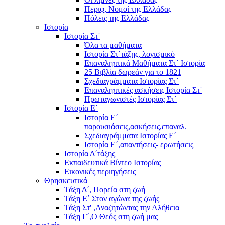
Περιφ, Νομοί της Ελλάδας
Πόλεις της Ελλάδας
Ιστορία
Ιστορία Στ΄
Όλα τα μαθήματα
Ιστορία Στ΄τάξης, λογισμικό
Επαναληπτικά Μαθήματα Στ΄ Ιστορία
25 Βιβλία δωρεάν για το 1821
Σχεδιαγράμματα Ιστορίας Στ΄
Επαναληπτικές ασκήσεις Ιστορία Στ΄
Πρωταγωνιστές Ιστορίας Στ΄
Ιστορία Ε΄
Ιστορία Ε΄
παρουσιάσεις,ασκήσεις,επαναλ.
Σχεδιαγράμματα Ιστορίας Ε΄
Ιστορία Ε΄,απαντήσεις- ερωτήσεις
Ιστορία Δ΄τάξης
Εκπαιδευτικά Βίντεο Ιστορίας
Εικονικές περιηγήσεις
Θρησκευτικά
Τάξη Δ΄, Πορεία στη ζωή
Τάξη Ε΄ Στον αγώνα της ζωής
Τάξη Στ' ,Αναζητώντας την Αλήθεια
Τάξη Γ΄,Ο Θεός στη ζωή μας