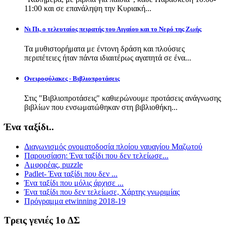
11:00 και σε επανάληψη την Κυριακή...
Νι Πι, ο τελευταίος πειρατής του Αιγαίου και το Νερό της Ζωής
Τα μυθιστορήματα με έντονη δράση και πλούσιες
περιπέτειες ήταν πάντα ιδιαιτέρως αγαπητά σε ένα...
Ονειροφύλακες - Βιβλιοπροτάσεις
Στις "Βιβλιοπροτάσεις" καθιερώνουμε προτάσεις ανάγνωσης
βιβλίων που ενσωματώθηκαν στη βιβλιοθήκη...
Ένα ταξίδι..
Διαγωνισμός ονοματοδοσία πλοίου ναυαγίου Μαζωτού
Παρουσίαση: Ένα ταξίδι που δεν τελείωσε...
Αμφορέας, puzzle
Padlet- Ένα ταξίδι που δεν ...
Ένα ταξίδι που μόλις άρχισε ...
Ένα ταξίδι που δεν τελείωσε, Χάρτης γνωριμίας
Πρόγραμμα etwinning 2018-19
Τρεις γενιές 1ο ΔΣ