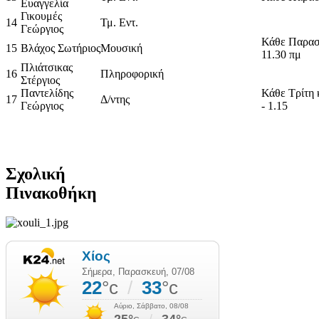
Ευαγγελία
Γικουμές
14
Τμ. Εντ.
Γεώργιος
Κάθε Παρασ
15
Βλάχος Σωτήριος
Μουσική
11.30 πμ
Πλιάτσικας
16
Πληροφορική
Στέργιος
Παντελίδης
Κάθε Τρίτη 
17
Δ/ντης
Γεώργιος
- 1.15
Σχολική
Πινακοθήκη