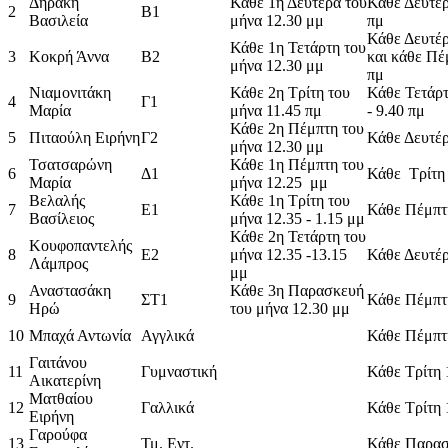
Δηράκη
Κάθε 1η Δευτέρα του
Κάθε Δευτέρ
2
Β1
Βασιλεία
μήνα 12.30 μμ
πμ
Κάθε Δευτέρ
Κάθε 1η Τετάρτη του
3
Κοκρή Άννα
Β2
και κάθε Πέ
μήνα 12.30 μμ
πμ
Νιαμονιτάκη
Κάθε 2η Τρίτη του
Κάθε Τετάρτ
4
Γ1
Μαρία
μήνα 11.45 πμ
- 9.40 πμ
Κάθε 2η Πέμπτη του
5
Πιταούλη Ειρήνη
Γ2
Κάθε Δευτέρ
μήνα 12.30 μμ
Τσατσαρώνη
Κάθε 1η Πέμπτη του
6
Δ1
Κάθε Τρίτη 
Μαρία
μήνα 12.25 μμ
Βελαλής
Κάθε 1η Τρίτη του
7
E1
Κάθε Πέμπτη
Βασίλειος
μήνα 12.35 - 1.15 μμ
Κάθε 2η Τετάρτη του
Κουφοπαντελής
8
Ε2
μήνα 12.35 -13.15
Κάθε Δευτέρ
Λάμπρος
μμ
Αναστασάκη
Κάθε 3η Παρασκευή
9
ΣΤ1
Κάθε Πέμπτη
Ηρώ
του μήνα 12.30 μμ
10
Μπαχά Αντωνία
Αγγλικά
Κάθε Πέμπτη
Γαιτάνου
11
Γυμναστική
Κάθε Τρίτη 
Αικατερίνη
Ματθαίου
12
Γαλλικά
Κάθε Τρίτη 
Ειρήνη
Γαρούφα
13
Τμ. Εντ.
Κάθε Παρασ