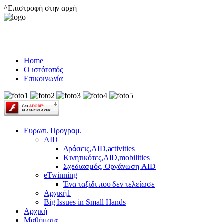
^Επιστροφή στην αρχή
Home
Ο ιστότοπός
Επικοινωνία
Ευρωπ. Προγραμ.
AID
Δράσεις,AID,activities
Κινητικότες,AID,mobilities
Σχεδιασμός, Οργάνωση AID
eTwinning
Ένα ταξίδι που δεν τελείωσε
Αρχική1
Big Issues in Small Hands
Αρχική
Μαθήματα