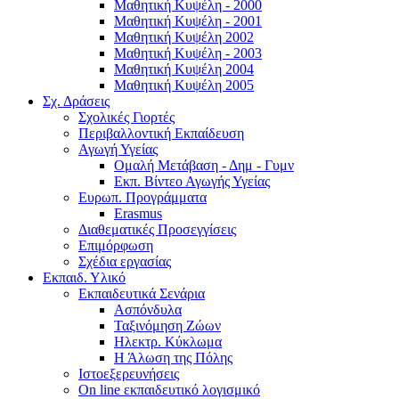
Μαθητική Κυψέλη - 2000
Μαθητική Κυψέλη - 2001
Μαθητική Κυψέλη 2002
Μαθητική Κυψέλη - 2003
Μαθητική Κυψέλη 2004
Μαθητική Κυψέλη 2005
Σχ. Δράσεις
Σχολικές Γιορτές
Περιβαλλοντική Εκπαίδευση
Αγωγή Υγείας
Ομαλή Μετάβαση - Δημ - Γυμν
Εκπ. Βίντεο Αγωγής Υγείας
Ευρωπ. Προγράμματα
Erasmus
Διαθεματικές Προσεγγίσεις
Επιμόρφωση
Σχέδια εργασίας
Εκπαιδ. Υλικό
Εκπαιδευτικά Σενάρια
Ασπόνδυλα
Ταξινόμηση Ζώων
Ηλεκτρ. Κύκλωμα
Η Άλωση της Πόλης
Ιστοεξερευνήσεις
On line εκπαιδευτικό λογισμικό