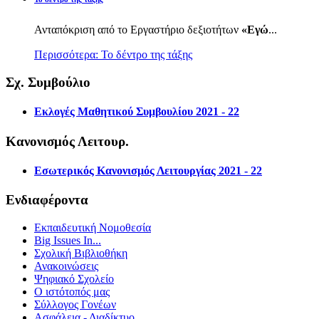
Ανταπόκριση από το Εργαστήριο δεξιοτήτων
«Εγώ
...
Περισσότερα: Το δέντρο της τάξης
Σχ. Συμβούλιο
Εκλογές Μαθητικού Συμβουλίου 2021 - 22
Κανονισμός Λειτουρ.
Εσωτερικός Κανονισμός Λειτουργίας 2021 - 22
Ενδιαφέροντα
Εκπαιδευτική Νομοθεσία
Big Issues In...
Σχολική Βιβλιοθήκη
Ανακοινώσεις
Ψηφιακό Σχολείο
Ο ιστότοπός μας
Σύλλογος Γονέων
Ασφάλεια - Διαδίκτυο