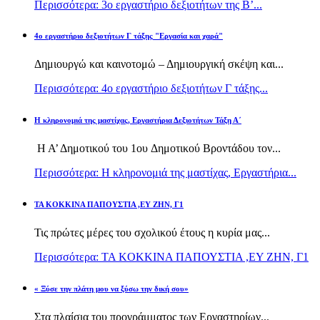
Περισσότερα: 3ο εργαστήριο δεξιοτήτων της Β’...
4ο εργαστήριο δεξιοτήτων Γ τάξης "Εργασία και χαρά"
Δημιουργώ και καινοτομώ – Δημιουργική σκέψη και...
Περισσότερα: 4ο εργαστήριο δεξιοτήτων Γ τάξης...
H κληρονομιά της μαστίχας, Εργαστήρια Δεξιοτήτων Τάξη Α΄
Η Α’ Δημοτικού του 1ου Δημοτικού Βροντάδου τον...
Περισσότερα: H κληρονομιά της μαστίχας, Εργαστήρια...
TA KOKKINA ΠΑΠΟΥΣΤΙΑ ,ΕΥ ΖΗΝ, Γ1
Τις πρώτες μέρες του σχολικού έτους η κυρία μας...
Περισσότερα: TA KOKKINA ΠΑΠΟΥΣΤΙΑ ,ΕΥ ΖΗΝ, Γ1
« Ξύσε την πλάτη μου να ξύσω την δική σου»
Στα πλαίσια του προγράμματος των Εργαστηρίων...