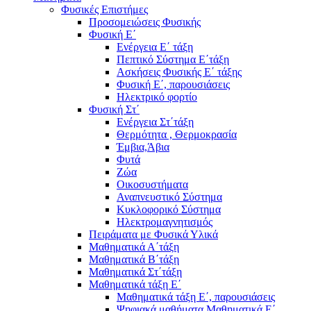
Φυσικές Επιστήμες
Προσομειώσεις Φυσικής
Φυσική Ε΄
Ενέργεια Ε΄ τάξη
Πεπτικό Σύστημα Ε΄τάξη
Ασκήσεις Φυσικής Ε΄ τάξης
Φυσική Ε΄, παρουσιάσεις
Ηλεκτρικό φορτίο
Φυσική Στ΄
Ενέργεια Στ΄τάξη
Θερμότητα , Θερμοκρασία
Έμβια,Άβια
Φυτά
Ζώα
Οικοσυστήματα
Αναπνευστικό Σύστημα
Κυκλοφορικό Σύστημα
Ηλεκτρομαγνητισμός
Πειράματα με Φυσικά Υλικά
Μαθηματικά Α΄τάξη
Μαθηματικά Β΄τάξη
Μαθηματικά Στ΄τάξη
Μαθηματικά τάξη Ε΄
Μαθηματικά τάξη Ε΄, παρουσιάσεις
Ψηφιακά μαθήματα Μαθηματικά Ε΄