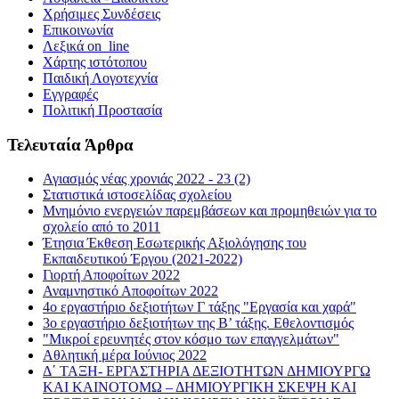
Χρήσιμες Συνδέσεις
Επικοινωνία
Λεξικά on_line
Χάρτης ιστότοπου
Παιδική Λογοτεχνία
Εγγραφές
Πολιτική Προστασία
Τελευταία Άρθρα
Αγιασμός νέας χρονιάς 2022 - 23 (2)
Στατιστικά ιστοσελίδας σχολείου
Μνημόνιο ενεργειών παρεμβάσεων και προμηθειών για το
σχολείο από το 2011
Έτησια Έκθεση Εσωτερικής Αξιολόγησης του
Εκπαιδευτικού Έργου (2021-2022)
Γιορτή Αποφοίτων 2022
Αναμνηστικό Αποφοίτων 2022
4ο εργαστήριο δεξιοτήτων Γ τάξης "Εργασία και χαρά"
3ο εργαστήριο δεξιοτήτων της Β’ τάξης. Εθελοντισμός
"Μικροί ερευνητές στον κόσμο των επαγγελμάτων"
Αθλητική μέρα Ιούνιος 2022
Δ΄ ΤΑΞΗ- ΕΡΓΑΣΤΗΡΙΑ ΔΕΞΙΟΤΗΤΩΝ ΔΗΜΙΟΥΡΓΩ
ΚΑΙ ΚΑΙΝΟΤΟΜΩ – ΔΗΜΙΟΥΡΓΙΚΗ ΣΚΕΨΗ ΚΑΙ