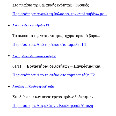
Στο πλαίσιο της θεματικής ενότητας «Φυσικές...
Περισσότερα: Αγαπώ τη θάλασσα, την απολαμβάνω με...
Από τη στέκα στο τάμπλετ Γ1
Το άκουσμα της νέας ενότητας ήχησε αρκετά βαρύ...
Περισσότερα: Από τη στέκα στο τάμπλετ Γ1
Απο τη στέκα στο τάμπλετ τάξη Γ2
01/11
Εργαστήρια δεξιοτήτων – Παγκόσμια και
...
Περισσότερα: Απο τη στέκα στο τάμπλετ τάξη Γ2
Ασφαλώς … Κυκλοφορώ Δ΄ τάξη
Στη διάρκεια των πέντε εργαστηρίων δεξιοτήτων...
Περισσότερα: Ασφαλώς … Κυκλοφορώ Δ΄ τάξη