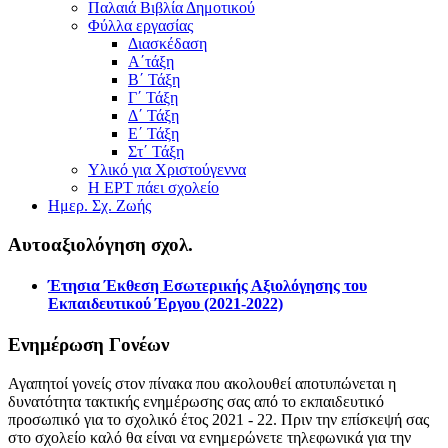
Παλαιά Βιβλία Δημοτικού
Φύλλα εργασίας
Διασκέδαση
Α΄τάξη
Β΄ Τάξη
Γ΄ Τάξη
Δ΄ Τάξη
Ε΄ Τάξη
Στ΄ Τάξη
Υλικό για Χριστούγεννα
Η ΕΡΤ πάει σχολείο
Ημερ. Σχ. Ζωής
Αυτοαξιολόγηση σχολ.
Έτησια Έκθεση Εσωτερικής Αξιολόγησης του
Εκπαιδευτικού Έργου (2021-2022)
Ενημέρωση Γονέων
Αγαπητοί γονείς στον πίνακα που ακολουθεί αποτυπώνεται η
δυνατότητα τακτικής ενημέρωσης σας από το εκπαιδευτικό
προσωπικό για το σχολικό έτος 2021 - 22. Πριν την επίσκεψή σας
στο σχολείο καλό θα είναι να ενημερώνετε τηλεφωνικά για την