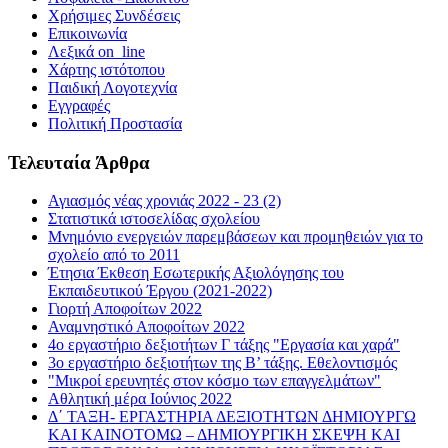
Χρήσιμες Συνδέσεις
Επικοινωνία
Λεξικά on_line
Χάρτης ιστότοπου
Παιδική Λογοτεχνία
Εγγραφές
Πολιτική Προστασία
Τελευταία Άρθρα
Αγιασμός νέας χρονιάς 2022 - 23 (2)
Στατιστικά ιστοσελίδας σχολείου
Μνημόνιο ενεργειών παρεμβάσεων και προμηθειών για το
σχολείο από το 2011
Έτησια Έκθεση Εσωτερικής Αξιολόγησης του
Εκπαιδευτικού Έργου (2021-2022)
Γιορτή Αποφοίτων 2022
Αναμνηστικό Αποφοίτων 2022
4ο εργαστήριο δεξιοτήτων Γ τάξης "Εργασία και χαρά"
3ο εργαστήριο δεξιοτήτων της Β’ τάξης. Εθελοντισμός
"Μικροί ερευνητές στον κόσμο των επαγγελμάτων"
Αθλητική μέρα Ιούνιος 2022
Δ΄ ΤΑΞΗ- ΕΡΓΑΣΤΗΡΙΑ ΔΕΞΙΟΤΗΤΩΝ ΔΗΜΙΟΥΡΓΩ
ΚΑΙ ΚΑΙΝΟΤΟΜΩ – ΔΗΜΙΟΥΡΓΙΚΗ ΣΚΕΨΗ ΚΑΙ