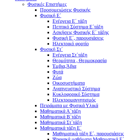
Φυσικές Επιστήμες
Προσομειώσεις Φυσικής
Φυσική Ε΄
Ενέργεια Ε΄ τάξη
Πεπτικό Σύστημα Ε΄τάξη
Ασκήσεις Φυσικής Ε΄ τάξης
Φυσική Ε΄, παρουσιάσεις
Ηλεκτρικό φορτίο
Φυσική Στ΄
Ενέργεια Στ΄τάξη
Θερμότητα , Θερμοκρασία
Έμβια,Άβια
Φυτά
Ζώα
Οικοσυστήματα
Αναπνευστικό Σύστημα
Κυκλοφορικό Σύστημα
Ηλεκτρομαγνητισμός
Πειράματα με Φυσικά Υλικά
Μαθηματικά Α΄τάξη
Μαθηματικά Β΄τάξη
Μαθηματικά Στ΄τάξη
Μαθηματικά τάξη Ε΄
Μαθηματικά τάξη Ε΄, παρουσιάσεις
Ψηφιακά μαθήματα Μαθηματικά Ε΄