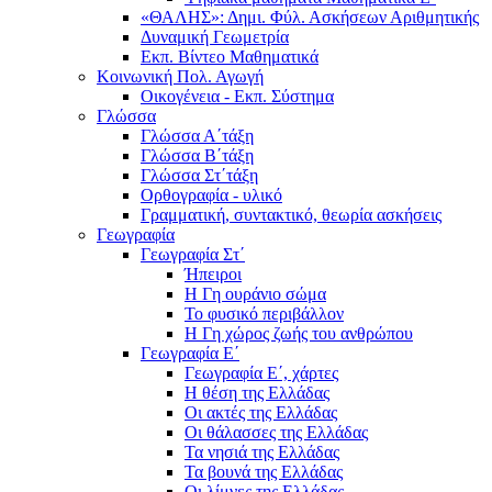
«ΘΑΛΗΣ»: Δημι. Φύλ. Ασκήσεων Αριθμητικής
Δυναμική Γεωμετρία
Εκπ. Βίντεο Μαθηματικά
Κοινωνική Πολ. Αγωγή
Οικογένεια - Εκπ. Σύστημα
Γλώσσα
Γλώσσα Α΄τάξη
Γλώσσα Β΄τάξη
Γλώσσα Στ΄τάξη
Ορθογραφία - υλικό
Γραμματική, συντακτικό, θεωρία ασκήσεις
Γεωγραφία
Γεωγραφία Στ΄
Ήπειροι
Η Γη ουράνιο σώμα
Το φυσικό περιβάλλον
Η Γη χώρος ζωής του ανθρώπου
Γεωγραφία Ε΄
Γεωγραφία Ε΄, χάρτες
Η θέση της Ελλάδας
Οι ακτές της Ελλάδας
Οι θάλασσες της Ελλάδας
Τα νησιά της Ελλάδας
Τα βουνά της Ελλάδας
Οι λίμνες της Ελλάδας