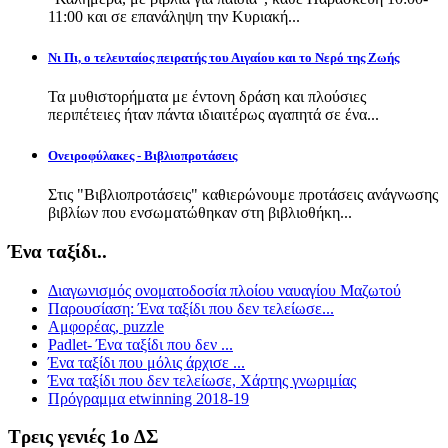
11:00 και σε επανάληψη την Κυριακή...
Νι Πι, ο τελευταίος πειρατής του Αιγαίου και το Νερό της Ζωής
Τα μυθιστορήματα με έντονη δράση και πλούσιες
περιπέτειες ήταν πάντα ιδιαιτέρως αγαπητά σε ένα...
Ονειροφύλακες - Βιβλιοπροτάσεις
Στις "Βιβλιοπροτάσεις" καθιερώνουμε προτάσεις ανάγνωσης
βιβλίων που ενσωματώθηκαν στη βιβλιοθήκη...
Ένα ταξίδι..
Διαγωνισμός ονοματοδοσία πλοίου ναυαγίου Μαζωτού
Παρουσίαση: Ένα ταξίδι που δεν τελείωσε...
Αμφορέας, puzzle
Padlet- Ένα ταξίδι που δεν ...
Ένα ταξίδι που μόλις άρχισε ...
Ένα ταξίδι που δεν τελείωσε, Χάρτης γνωριμίας
Πρόγραμμα etwinning 2018-19
Τρεις γενιές 1ο ΔΣ