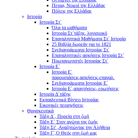
Περιφ, Νομοί της Ελλάδας
Πόλεις της Ελλάδας
Ιστορία
Ιστορία Στ΄
Όλα τα μαθήματα
Ιστορία Στ΄τάξης, λογισμικό
Επαναληπτικά Μαθήματα Στ΄ Ιστορία
25 Βιβλία δωρεάν για το 1821
Σχεδιαγράμματα Ιστορίας Στ΄
Επαναληπτικές ασκήσεις Ιστορία Στ΄
Πρωταγωνιστές Ιστορίας Στ΄
Ιστορία Ε΄
Ιστορία Ε΄
παρουσιάσεις,ασκήσεις,επαναλ.
Σχεδιαγράμματα Ιστορίας Ε΄
Ιστορία Ε΄,απαντήσεις- ερωτήσεις
Ιστορία Δ΄τάξης
Εκπαιδευτικά Βίντεο Ιστορίας
Εικονικές περιηγήσεις
Θρησκευτικά
Τάξη Δ΄, Πορεία στη ζωή
Τάξη Ε΄ Στον αγώνα της ζωής
Τάξη Στ' ,Αναζητώντας την Αλήθεια
Τάξη Γ΄,Ο Θεός στη ζωή μας