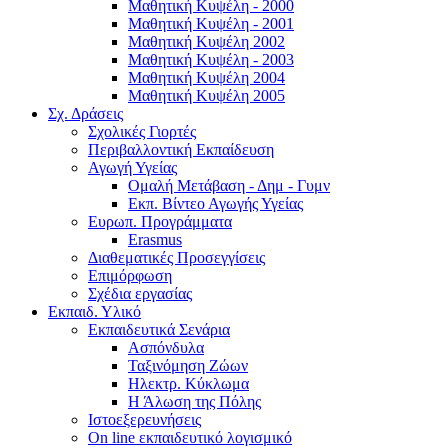
Μαθητική Κυψέλη - 2000
Μαθητική Κυψέλη - 2001
Μαθητική Κυψέλη 2002
Μαθητική Κυψέλη - 2003
Μαθητική Κυψέλη 2004
Μαθητική Κυψέλη 2005
Σχ. Δράσεις
Σχολικές Γιορτές
Περιβαλλοντική Εκπαίδευση
Αγωγή Υγείας
Ομαλή Μετάβαση - Δημ - Γυμν
Εκπ. Βίντεο Αγωγής Υγείας
Ευρωπ. Προγράμματα
Erasmus
Διαθεματικές Προσεγγίσεις
Επιμόρφωση
Σχέδια εργασίας
Εκπαιδ. Υλικό
Εκπαιδευτικά Σενάρια
Ασπόνδυλα
Ταξινόμηση Ζώων
Ηλεκτρ. Κύκλωμα
Η Άλωση της Πόλης
Ιστοεξερευνήσεις
On line εκπαιδευτικό λογισμικό