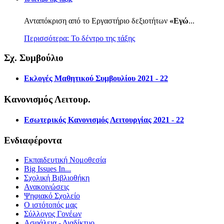
Ανταπόκριση από το Εργαστήριο δεξιοτήτων
«Εγώ
...
Περισσότερα: Το δέντρο της τάξης
Σχ. Συμβούλιο
Εκλογές Μαθητικού Συμβουλίου 2021 - 22
Κανονισμός Λειτουρ.
Εσωτερικός Κανονισμός Λειτουργίας 2021 - 22
Ενδιαφέροντα
Εκπαιδευτική Νομοθεσία
Big Issues In...
Σχολική Βιβλιοθήκη
Ανακοινώσεις
Ψηφιακό Σχολείο
Ο ιστότοπός μας
Σύλλογος Γονέων
Ασφάλεια - Διαδίκτυο