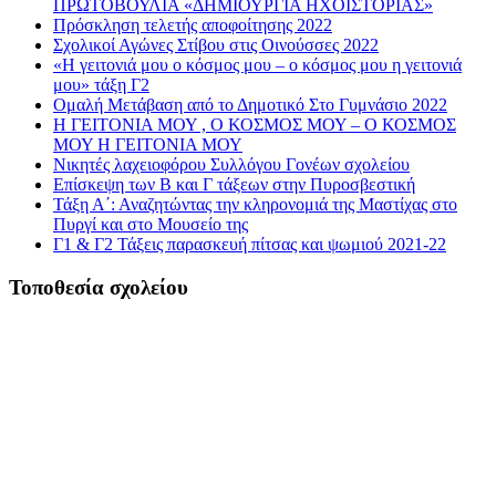
ΠΡΩΤΟΒΟΥΛΙΑ «ΔΗΜΙΟΥΡΓΙΑ ΗΧΟΪΣΤΟΡΙΑΣ»
Πρόσκληση τελετής αποφοίτησης 2022
Σχολικοί Αγώνες Στίβου στις Οινούσσες 2022
«Η γειτονιά μου ο κόσμος μου – ο κόσμος μου η γειτονιά
μου» τάξη Γ2
Ομαλή Μετάβαση από το Δημοτικό Στο Γυμνάσιο 2022
Η ΓΕΙΤΟΝΙΑ ΜΟΥ , Ο ΚΟΣΜΟΣ ΜΟΥ – Ο ΚΟΣΜΟΣ
ΜΟΥ Η ΓΕΙΤΟΝΙΑ ΜΟΥ
Νικητές λαχειοφόρου Συλλόγου Γονέων σχολείου
Επίσκεψη των Β και Γ τάξεων στην Πυροσβεστική
Τάξη Α΄: Αναζητώντας την κληρονομιά της Μαστίχας στο
Πυργί και στο Μουσείο της
Γ1 & Γ2 Τάξεις παρασκευή πίτσας και ψωμιού 2021-22
Τοποθεσία σχολείου