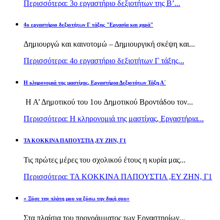
Περισσότερα: 3ο εργαστήριο δεξιοτήτων της Β’...
4ο εργαστήριο δεξιοτήτων Γ τάξης "Εργασία και χαρά"
Δημιουργώ και καινοτομώ – Δημιουργική σκέψη και...
Περισσότερα: 4ο εργαστήριο δεξιοτήτων Γ τάξης...
H κληρονομιά της μαστίχας, Εργαστήρια Δεξιοτήτων Τάξη Α΄
Η Α’ Δημοτικού του 1ου Δημοτικού Βροντάδου τον...
Περισσότερα: H κληρονομιά της μαστίχας, Εργαστήρια...
TA KOKKINA ΠΑΠΟΥΣΤΙΑ ,ΕΥ ΖΗΝ, Γ1
Τις πρώτες μέρες του σχολικού έτους η κυρία μας...
Περισσότερα: TA KOKKINA ΠΑΠΟΥΣΤΙΑ ,ΕΥ ΖΗΝ, Γ1
« Ξύσε την πλάτη μου να ξύσω την δική σου»
Στα πλαίσια του προγράμματος των Εργαστηρίων...