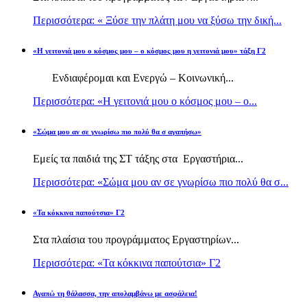
Περισσότερα: « Ξύσε την πλάτη μου να ξύσω την δική...
«Η γειτονιά μου ο κόσμος μου – ο κόσμος μου η γειτονιά μου» τάξη Γ2
Ενδιαφέρομαι και Ενεργώ – Κοινωνική...
Περισσότερα: «Η γειτονιά μου ο κόσμος μου – ο...
«Σώμα μου αν σε γνωρίσω πιο πολύ θα σ αγαπήσω»
Εμείς τα παιδιά της ΣΤ τάξης στα Εργαστήρια...
Περισσότερα: «Σώμα μου αν σε γνωρίσω πιο πολύ θα σ...
«Τα κόκκινα παπούτσια» Γ2
Στα πλαίσια του προγράμματος Εργαστηρίων...
Περισσότερα: «Τα κόκκινα παπούτσια» Γ2
Αγαπώ τη θάλασσα, την απολαμβάνω με ασφάλεια!