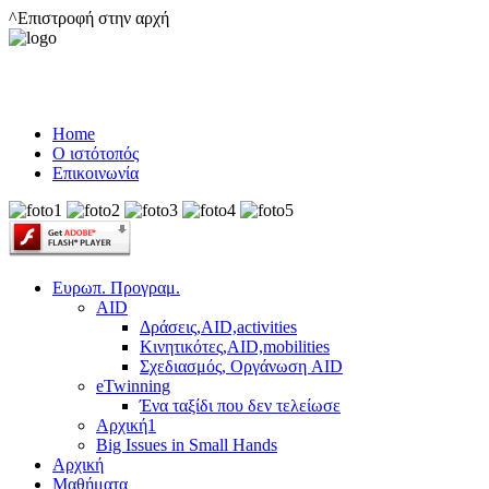
^Επιστροφή στην αρχή
Home
Ο ιστότοπός
Επικοινωνία
Ευρωπ. Προγραμ.
AID
Δράσεις,AID,activities
Κινητικότες,AID,mobilities
Σχεδιασμός, Οργάνωση AID
eTwinning
Ένα ταξίδι που δεν τελείωσε
Αρχική1
Big Issues in Small Hands
Αρχική
Μαθήματα