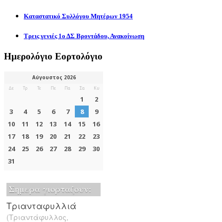
Καταστατικό Συλλόγου Μητέρων 1954
Τρεις γενιές 1ο ΔΣ Βροντάδου, Ανακοίνωση
Ημερολόγιο Εορτολόγιο