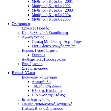
Μαθητική Κυψέλη - 2001
Μαθητική Κυψέλη 2002
Μαθητική Κυψέλη - 2003
Μαθητική Κυψέλη 2004
Μαθητική Κυψέλη 2005
Σχ. Δράσεις
Σχολικές Γιορτές
Περιβαλλοντική Εκπαίδευση
Αγωγή Υγείας
Ομαλή Μετάβαση - Δημ - Γυμν
Εκπ. Βίντεο Αγωγής Υγείας
Ευρωπ. Προγράμματα
Erasmus
Διαθεματικές Προσεγγίσεις
Επιμόρφωση
Σχέδια εργασίας
Εκπαιδ. Υλικό
Εκπαιδευτικά Σενάρια
Ασπόνδυλα
Ταξινόμηση Ζώων
Ηλεκτρ. Κύκλωμα
Η Άλωση της Πόλης
Ιστοεξερευνήσεις
On line εκπαιδευτικό λογισμικό
Παλαιά Βιβλία Δημοτικού