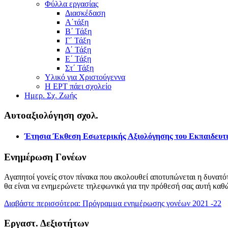
Φύλλα εργασίας
Διασκέδαση
Α΄τάξη
Β΄ Τάξη
Γ΄ Τάξη
Δ΄ Τάξη
Ε΄ Τάξη
Στ΄ Τάξη
Υλικό για Χριστούγεννα
Η ΕΡΤ πάει σχολείο
Ημερ. Σχ. Ζωής
Αυτοαξιολόγηση σχολ.
Έτησια Έκθεση Εσωτερικής Αξιολόγησης του Εκπαιδευτι
Ενημέρωση Γονέων
Αγαπητοί γονείς στον πίνακα που ακολουθεί αποτυπώνεται η δυνατότ
θα είναι να ενημερώνετε τηλεφωνικά για την πρόθεσή σας αυτή καθ
Διαβάστε περισσότερα: Πρόγραμμα ενημέρωσης γονέων 2021 -22
Εργαστ. Δεξιοτήτων