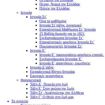
Περιφ, Νομοί της Ελλάδας
Πόλεις της Ελλάδας
Ιστορία
Ιστορία Στ΄
Όλα τα μαθήματα
Ιστορία Στ΄τάξης, λογισμικό
Επαναληπτικά Μαθήματα Στ΄ Ιστορία
25 Βιβλία δωρεάν για το 1821
Σχεδιαγράμματα Ιστορίας Στ΄
Επαναληπτικές ασκήσεις Ιστορία Στ΄
Πρωταγωνιστές Ιστορίας Στ΄
Ιστορία Ε΄
Ιστορία Ε΄ παρουσιάσεις,ασκήσεις,επαναλ.
Σχεδιαγράμματα Ιστορίας Ε΄
Ιστορία Ε΄,απαντήσεις- ερωτήσεις
Ιστορία Δ΄τάξης
Εκπαιδευτικά Βίντεο Ιστορίας
Εικονικές περιηγήσεις
Θρησκευτικά
Τάξη Δ΄, Πορεία στη ζωή
Τάξη Ε΄ Στον αγώνα της ζωής
Τάξη Στ' ,Αναζητώντας την Αλήθεια
Τάξη Γ΄,Ο Θεός στη ζωή μας
Το σχολείο