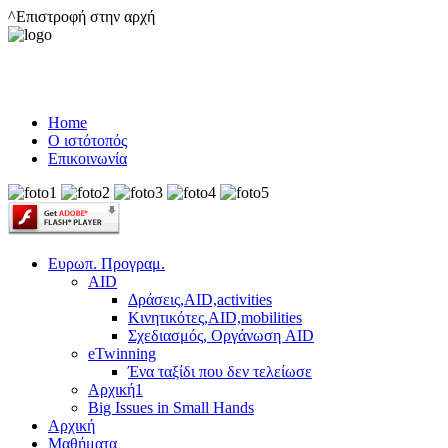
^Επιστροφή στην αρχή
Home
Ο ιστότοπός
Επικοινωνία
Ευρωπ. Προγραμ.
AID
Δράσεις,AID,activities
Κινητικότες,AID,mobilities
Σχεδιασμός, Οργάνωση AID
eTwinning
Ένα ταξίδι που δεν τελείωσε
Αρχική1
Big Issues in Small Hands
Αρχική
Μαθήματα