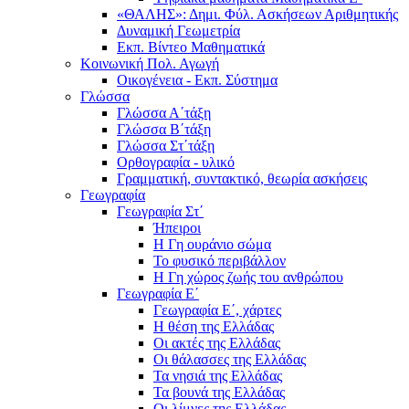
«ΘΑΛΗΣ»: Δημι. Φύλ. Ασκήσεων Αριθμητικής
Δυναμική Γεωμετρία
Εκπ. Βίντεο Μαθηματικά
Κοινωνική Πολ. Αγωγή
Οικογένεια - Εκπ. Σύστημα
Γλώσσα
Γλώσσα Α΄τάξη
Γλώσσα Β΄τάξη
Γλώσσα Στ΄τάξη
Ορθογραφία - υλικό
Γραμματική, συντακτικό, θεωρία ασκήσεις
Γεωγραφία
Γεωγραφία Στ΄
Ήπειροι
Η Γη ουράνιο σώμα
Το φυσικό περιβάλλον
Η Γη χώρος ζωής του ανθρώπου
Γεωγραφία Ε΄
Γεωγραφία Ε΄, χάρτες
Η θέση της Ελλάδας
Οι ακτές της Ελλάδας
Οι θάλασσες της Ελλάδας
Τα νησιά της Ελλάδας
Τα βουνά της Ελλάδας
Οι λίμνες της Ελλάδας