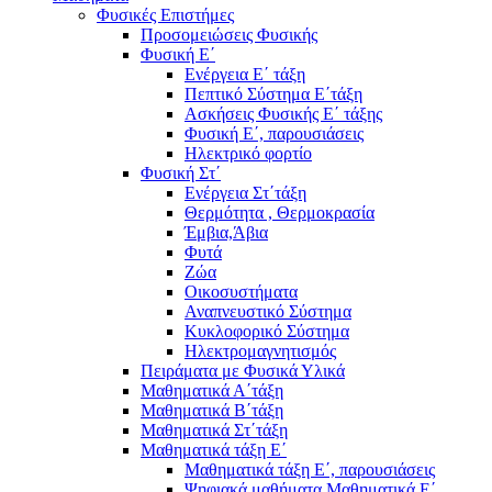
Φυσικές Επιστήμες
Προσομειώσεις Φυσικής
Φυσική Ε΄
Ενέργεια Ε΄ τάξη
Πεπτικό Σύστημα Ε΄τάξη
Ασκήσεις Φυσικής Ε΄ τάξης
Φυσική Ε΄, παρουσιάσεις
Ηλεκτρικό φορτίο
Φυσική Στ΄
Ενέργεια Στ΄τάξη
Θερμότητα , Θερμοκρασία
Έμβια,Άβια
Φυτά
Ζώα
Οικοσυστήματα
Αναπνευστικό Σύστημα
Κυκλοφορικό Σύστημα
Ηλεκτρομαγνητισμός
Πειράματα με Φυσικά Υλικά
Μαθηματικά Α΄τάξη
Μαθηματικά Β΄τάξη
Μαθηματικά Στ΄τάξη
Μαθηματικά τάξη Ε΄
Μαθηματικά τάξη Ε΄, παρουσιάσεις
Ψηφιακά μαθήματα Μαθηματικά Ε΄