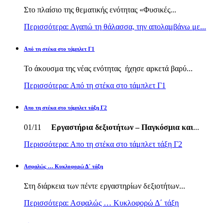
Στο πλαίσιο της θεματικής ενότητας «Φυσικές...
Περισσότερα: Αγαπώ τη θάλασσα, την απολαμβάνω με...
Από τη στέκα στο τάμπλετ Γ1
Το άκουσμα της νέας ενότητας ήχησε αρκετά βαρύ...
Περισσότερα: Από τη στέκα στο τάμπλετ Γ1
Απο τη στέκα στο τάμπλετ τάξη Γ2
01/11
Εργαστήρια δεξιοτήτων – Παγκόσμια και
...
Περισσότερα: Απο τη στέκα στο τάμπλετ τάξη Γ2
Ασφαλώς … Κυκλοφορώ Δ΄ τάξη
Στη διάρκεια των πέντε εργαστηρίων δεξιοτήτων...
Περισσότερα: Ασφαλώς … Κυκλοφορώ Δ΄ τάξη