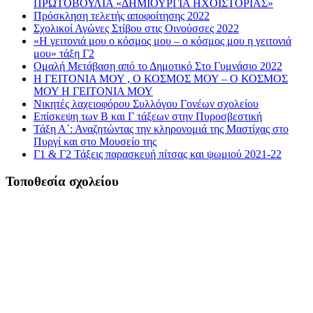
ΠΡΩΤΟΒΟΥΛΙΑ «ΔΗΜΙΟΥΡΓΙΑ ΗΧΟΪΣΤΟΡΙΑΣ»
Πρόσκληση τελετής αποφοίτησης 2022
Σχολικοί Αγώνες Στίβου στις Οινούσσες 2022
«Η γειτονιά μου ο κόσμος μου – ο κόσμος μου η γειτονιά
μου» τάξη Γ2
Ομαλή Μετάβαση από το Δημοτικό Στο Γυμνάσιο 2022
Η ΓΕΙΤΟΝΙΑ ΜΟΥ , Ο ΚΟΣΜΟΣ ΜΟΥ – Ο ΚΟΣΜΟΣ
ΜΟΥ Η ΓΕΙΤΟΝΙΑ ΜΟΥ
Νικητές λαχειοφόρου Συλλόγου Γονέων σχολείου
Επίσκεψη των Β και Γ τάξεων στην Πυροσβεστική
Τάξη Α΄: Αναζητώντας την κληρονομιά της Μαστίχας στο
Πυργί και στο Μουσείο της
Γ1 & Γ2 Τάξεις παρασκευή πίτσας και ψωμιού 2021-22
Τοποθεσία σχολείου