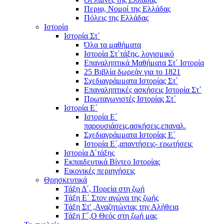
Περιφ, Νομοί της Ελλάδας
Πόλεις της Ελλάδας
Ιστορία
Ιστορία Στ΄
Όλα τα μαθήματα
Ιστορία Στ΄τάξης, λογισμικό
Επαναληπτικά Μαθήματα Στ΄ Ιστορία
25 Βιβλία δωρεάν για το 1821
Σχεδιαγράμματα Ιστορίας Στ΄
Επαναληπτικές ασκήσεις Ιστορία Στ΄
Πρωταγωνιστές Ιστορίας Στ΄
Ιστορία Ε΄
Ιστορία Ε΄
παρουσιάσεις,ασκήσεις,επαναλ.
Σχεδιαγράμματα Ιστορίας Ε΄
Ιστορία Ε΄,απαντήσεις- ερωτήσεις
Ιστορία Δ΄τάξης
Εκπαιδευτικά Βίντεο Ιστορίας
Εικονικές περιηγήσεις
Θρησκευτικά
Τάξη Δ΄, Πορεία στη ζωή
Τάξη Ε΄ Στον αγώνα της ζωής
Τάξη Στ' ,Αναζητώντας την Αλήθεια
Τάξη Γ΄,Ο Θεός στη ζωή μας