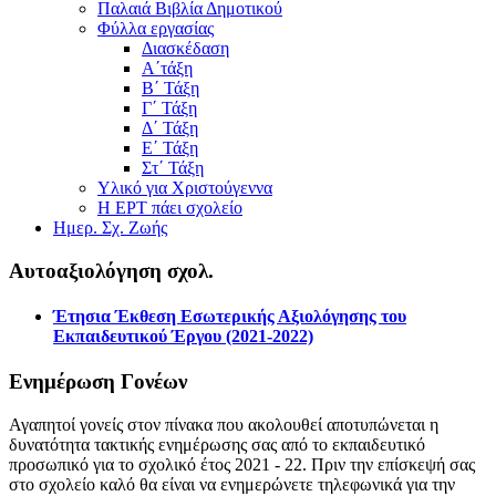
Παλαιά Βιβλία Δημοτικού
Φύλλα εργασίας
Διασκέδαση
Α΄τάξη
Β΄ Τάξη
Γ΄ Τάξη
Δ΄ Τάξη
Ε΄ Τάξη
Στ΄ Τάξη
Υλικό για Χριστούγεννα
Η ΕΡΤ πάει σχολείο
Ημερ. Σχ. Ζωής
Αυτοαξιολόγηση σχολ.
Έτησια Έκθεση Εσωτερικής Αξιολόγησης του
Εκπαιδευτικού Έργου (2021-2022)
Ενημέρωση Γονέων
Αγαπητοί γονείς στον πίνακα που ακολουθεί αποτυπώνεται η
δυνατότητα τακτικής ενημέρωσης σας από το εκπαιδευτικό
προσωπικό για το σχολικό έτος 2021 - 22. Πριν την επίσκεψή σας
στο σχολείο καλό θα είναι να ενημερώνετε τηλεφωνικά για την