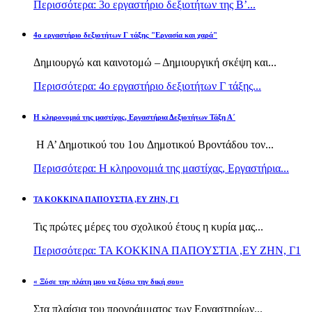
Περισσότερα: 3ο εργαστήριο δεξιοτήτων της Β’...
4ο εργαστήριο δεξιοτήτων Γ τάξης "Εργασία και χαρά"
Δημιουργώ και καινοτομώ – Δημιουργική σκέψη και...
Περισσότερα: 4ο εργαστήριο δεξιοτήτων Γ τάξης...
H κληρονομιά της μαστίχας, Εργαστήρια Δεξιοτήτων Τάξη Α΄
Η Α’ Δημοτικού του 1ου Δημοτικού Βροντάδου τον...
Περισσότερα: H κληρονομιά της μαστίχας, Εργαστήρια...
TA KOKKINA ΠΑΠΟΥΣΤΙΑ ,ΕΥ ΖΗΝ, Γ1
Τις πρώτες μέρες του σχολικού έτους η κυρία μας...
Περισσότερα: TA KOKKINA ΠΑΠΟΥΣΤΙΑ ,ΕΥ ΖΗΝ, Γ1
« Ξύσε την πλάτη μου να ξύσω την δική σου»
Στα πλαίσια του προγράμματος των Εργαστηρίων...