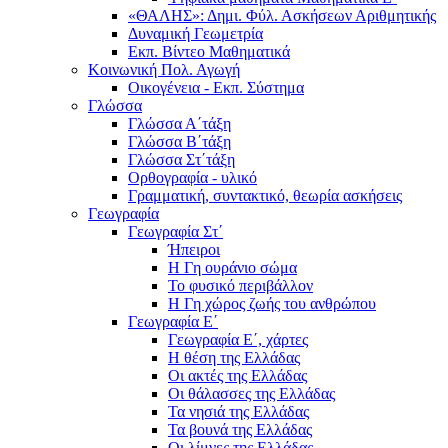
«ΘΑΛΗΣ»: Δημι. Φύλ. Ασκήσεων Αριθμητικής
Δυναμική Γεωμετρία
Εκπ. Βίντεο Μαθηματικά
Κοινωνική Πολ. Αγωγή
Οικογένεια - Εκπ. Σύστημα
Γλώσσα
Γλώσσα Α΄τάξη
Γλώσσα Β΄τάξη
Γλώσσα Στ΄τάξη
Ορθογραφία - υλικό
Γραμματική, συντακτικό, θεωρία ασκήσεις
Γεωγραφία
Γεωγραφία Στ΄
Ήπειροι
Η Γη ουράνιο σώμα
Το φυσικό περιβάλλον
Η Γη χώρος ζωής του ανθρώπου
Γεωγραφία Ε΄
Γεωγραφία Ε΄, χάρτες
Η θέση της Ελλάδας
Οι ακτές της Ελλάδας
Οι θάλασσες της Ελλάδας
Τα νησιά της Ελλάδας
Τα βουνά της Ελλάδας
Οι λίμνες της Ελλάδας