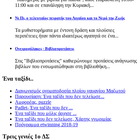
11:00 και σε επανάληψη την Κυριακή...
Νι Πι, ο τελευταίος πειρατής του Αιγαίου και το Νερό της Ζωής
Τα μυθιστορήματα με έντονη δράση και πλούσιες
περιπέτειες ήταν πάντα ιδιαιτέρως αγαπητά σε ένα...
Ονειροφύλακες - Βιβλιοπροτάσεις
Στις "Βιβλιοπροτάσεις" καθιερώνουμε προτάσεις ανάγνωσης
βιβλίων που ενσωματώθηκαν στη βιβλιοθήκη...
Ένα ταξίδι..
Διαγωνισμός ονοματοδοσία πλοίου ναυαγίου Μαζωτού
Παρουσίαση: Ένα ταξίδι που δεν τελείωσε...
Αμφορέας, puzzle
Padlet- Ένα ταξίδι που δεν ...
Ένα ταξίδι που μόλις άρχισε ...
Ένα ταξίδι που δεν τελείωσε, Χάρτης γνωριμίας
Πρόγραμμα etwinning 2018-19
Τρεις γενιές 1ο ΔΣ