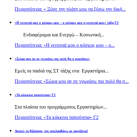
Περισσότερα: « Ξύσε την πλάτη μου να ξύσω την δική...
«Η γειτονιά μου ο κόσμος μου – ο κόσμος μου η γειτονιά μου» τάξη Γ2
Ενδιαφέρομαι και Ενεργώ – Κοινωνική...
Περισσότερα: «Η γειτονιά μου ο κόσμος μου – ο...
«Σώμα μου αν σε γνωρίσω πιο πολύ θα σ αγαπήσω»
Εμείς τα παιδιά της ΣΤ τάξης στα Εργαστήρια...
Περισσότερα: «Σώμα μου αν σε γνωρίσω πιο πολύ θα σ...
«Τα κόκκινα παπούτσια» Γ2
Στα πλαίσια του προγράμματος Εργαστηρίων...
Περισσότερα: «Τα κόκκινα παπούτσια» Γ2
Αγαπώ τη θάλασσα, την απολαμβάνω με ασφάλεια!