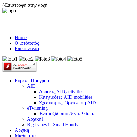
^Επιστροφή στην αρχή
Home
Ο ιστότοπός
Επικοινωνία
Ευρωπ. Προγραμ.
AID
Δράσεις,AID,activities
Κινητικότες,AID,mobilities
Σχεδιασμός, Οργάνωση AID
eTwinning
Ένα ταξίδι που δεν τελείωσε
Αρχική1
Big Issues in Small Hands
Αρχική
Μαθήματα