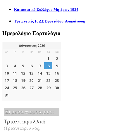
Καταστατικό Συλλόγου Μητέρων 1954
Τρεις γενιές 1ο ΔΣ Βροντάδου, Ανακοίνωση
Ημερολόγιο Εορτολόγιο