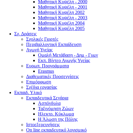
Μαθητική Κυψέλη - 2000
Μαθητική Κυψέλη - 2001
Μαθητική Κυψέλη 2002
Μαθητική Κυψέλη - 2003
Μαθητική Κυψέλη 2004
Μαθητική Κυψέλη 2005
Σχ. Δράσεις
Σχολικές Γιορτές
Περιβαλλοντική Εκπαίδευση
Αγωγή Υγείας
Ομαλή Μετάβαση - Δημ - Γυμν
Εκπ. Βίντεο Αγωγής Υγείας
Ευρωπ. Προγράμματα
Erasmus
Διαθεματικές Προσεγγίσεις
Επιμόρφωση
Σχέδια εργασίας
Εκπαιδ. Υλικό
Εκπαιδευτικά Σενάρια
Ασπόνδυλα
Ταξινόμηση Ζώων
Ηλεκτρ. Κύκλωμα
Η Άλωση της Πόλης
Ιστοεξερευνήσεις
On line εκπαιδευτικό λογισμικό