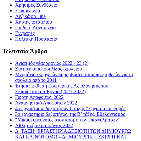
Χρήσιμες Συνδέσεις
Επικοινωνία
Λεξικά on_line
Χάρτης ιστότοπου
Παιδική Λογοτεχνία
Εγγραφές
Πολιτική Προστασία
Τελευταία Άρθρα
Αγιασμός νέας χρονιάς 2022 - 23 (2)
Στατιστικά ιστοσελίδας σχολείου
Μνημόνιο ενεργειών παρεμβάσεων και προμηθειών για το
σχολείο από το 2011
Έτησια Έκθεση Εσωτερικής Αξιολόγησης του
Εκπαιδευτικού Έργου (2021-2022)
Γιορτή Αποφοίτων 2022
Αναμνηστικό Αποφοίτων 2022
4ο εργαστήριο δεξιοτήτων Γ τάξης "Εργασία και χαρά"
3ο εργαστήριο δεξιοτήτων της Β’ τάξης. Εθελοντισμός
"Μικροί ερευνητές στον κόσμο των επαγγελμάτων"
Αθλητική μέρα Ιούνιος 2022
Δ΄ ΤΑΞΗ- ΕΡΓΑΣΤΗΡΙΑ ΔΕΞΙΟΤΗΤΩΝ ΔΗΜΙΟΥΡΓΩ
ΚΑΙ ΚΑΙΝΟΤΟΜΩ – ΔΗΜΙΟΥΡΓΙΚΗ ΣΚΕΨΗ ΚΑΙ