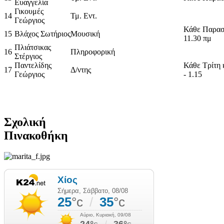
Ευαγγελία
Γικουμές
14
Τμ. Εντ.
Γεώργιος
Κάθε Παρασ
15
Βλάχος Σωτήριος
Μουσική
11.30 πμ
Πλιάτσικας
16
Πληροφορική
Στέργιος
Παντελίδης
Κάθε Τρίτη 
17
Δ/ντης
Γεώργιος
- 1.15
Σχολική
Πινακοθήκη