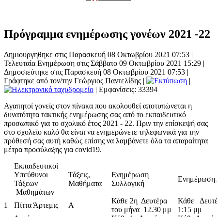
Πρόγραμμα ενημέρωσης γονέων 2021 -22
Δημιουργηθηκε στις Παρασκευή 08 Οκτωβρίου 2021 07:53
|
Τελευταία Ενημέρωση στις Σάββατο 09 Οκτωβρίου 2021 15:29
|
Δημοσιεύτηκε στις Παρασκευή 08 Οκτωβρίου 2021 07:53
|
Γράφτηκε από τον/την Γεώργιος Παντελίδης
|
|
| Εμφανίσεις: 33394
Αγαπητοί γονείς στον πίνακα που ακολουθεί αποτυπώνεται η
δυνατότητα τακτικής ενημέρωσης σας από το εκπαιδευτικό
προσωπικό για το σχολικό έτος 2021 - 22. Πριν την επίσκεψή σας
στο σχολείο καλό θα είναι να ενημερώνετε τηλεφωνικά για την
πρόθεσή σας αυτή καθώς επίσης να λαμβάνετε όλα τα απαραίτητα
μέτρα προφύλαξης για covid19.
Εκπαιδευτικοί
Υπεύθυνοι
Τάξεις,
Ενημέρωση
Ενημέρωση 
Τάξεων
Μαθήματα
Συλλογική
Μαθημάτων
Κάθε 2η Δευτέρα
Κάθε Δευτέ
1
Πίττα Άρτεμις
Α
του μήνα 12.30 μμ
1:15 μμ