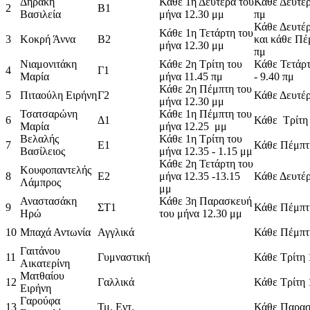
Δηράκη
Κάθε 1η Δευτέρα του
Κάθε Δευτέρ
2
Β1
Βασιλεία
μήνα 12.30 μμ
πμ
Κάθε Δευτέρ
Κάθε 1η Τετάρτη του
3
Κοκρή Άννα
Β2
και κάθε Πέ
μήνα 12.30 μμ
πμ
Νιαμονιτάκη
Κάθε 2η Τρίτη του
Κάθε Τετάρτ
4
Γ1
Μαρία
μήνα 11.45 πμ
- 9.40 πμ
Κάθε 2η Πέμπτη του
5
Πιταούλη Ειρήνη
Γ2
Κάθε Δευτέρ
μήνα 12.30 μμ
Τσατσαρώνη
Κάθε 1η Πέμπτη του
6
Δ1
Κάθε Τρίτη 
Μαρία
μήνα 12.25 μμ
Βελαλής
Κάθε 1η Τρίτη του
7
E1
Κάθε Πέμπτη
Βασίλειος
μήνα 12.35 - 1.15 μμ
Κάθε 2η Τετάρτη του
Κουφοπαντελής
8
Ε2
μήνα 12.35 -13.15
Κάθε Δευτέρ
Λάμπρος
μμ
Αναστασάκη
Κάθε 3η Παρασκευή
9
ΣΤ1
Κάθε Πέμπτη
Ηρώ
του μήνα 12.30 μμ
10
Μπαχά Αντωνία
Αγγλικά
Κάθε Πέμπτη
Γαιτάνου
11
Γυμναστική
Κάθε Τρίτη 
Αικατερίνη
Ματθαίου
12
Γαλλικά
Κάθε Τρίτη 
Ειρήνη
Γαρούφα
13
Τμ. Εντ.
Κάθε Παρασ