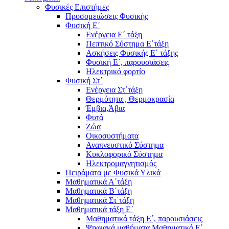
Φυσικές Επιστήμες
Προσομειώσεις Φυσικής
Φυσική Ε΄
Ενέργεια Ε΄ τάξη
Πεπτικό Σύστημα Ε΄τάξη
Ασκήσεις Φυσικής Ε΄ τάξης
Φυσική Ε΄, παρουσιάσεις
Ηλεκτρικό φορτίο
Φυσική Στ΄
Ενέργεια Στ΄τάξη
Θερμότητα , Θερμοκρασία
Έμβια,Άβια
Φυτά
Ζώα
Οικοσυστήματα
Αναπνευστικό Σύστημα
Κυκλοφορικό Σύστημα
Ηλεκτρομαγνητισμός
Πειράματα με Φυσικά Υλικά
Μαθηματικά Α΄τάξη
Μαθηματικά Β΄τάξη
Μαθηματικά Στ΄τάξη
Μαθηματικά τάξη Ε΄
Μαθηματικά τάξη Ε΄, παρουσιάσεις
Ψηφιακά μαθήματα Μαθηματικά Ε΄