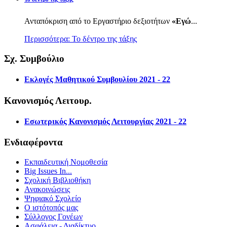
Ανταπόκριση από το Εργαστήριο δεξιοτήτων
«Εγώ
...
Περισσότερα: Το δέντρο της τάξης
Σχ. Συμβούλιο
Εκλογές Μαθητικού Συμβουλίου 2021 - 22
Κανονισμός Λειτουρ.
Εσωτερικός Κανονισμός Λειτουργίας 2021 - 22
Ενδιαφέροντα
Εκπαιδευτική Νομοθεσία
Big Issues In...
Σχολική Βιβλιοθήκη
Ανακοινώσεις
Ψηφιακό Σχολείο
Ο ιστότοπός μας
Σύλλογος Γονέων
Ασφάλεια - Διαδίκτυο